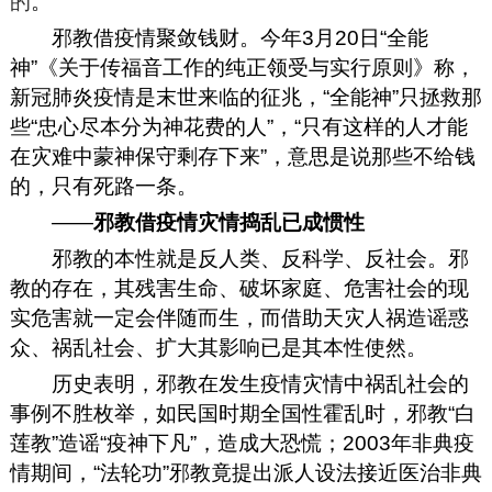
的
。
邪教借疫情聚敛钱财。今年
3月20日“全能
神”《关于传福音工作的纯正领受与实行原则》称，
新冠肺炎疫情是末世来临的征兆，“全能神”只拯救那
些“忠心尽本分为神花费的人”，“只有这样的人才能
在灾难中蒙神保守剩存下来”，意思是说那些不给钱
的，只有死路一条。
——
邪教借疫情灾情捣乱已成惯性
邪教的本性就是反人类、反科学、反社会。邪
教的存在，其残害生命、破坏家庭、危害社会的现
实危害就一定会伴随而生，而借助天灾人祸造谣惑
众、祸乱社会、扩大其影响已是其本性使然。
历史表明，邪教在发生疫情灾情中祸乱社会的
事例不胜枚举，如民国时期全国性霍乱时，邪教“白
莲教”造谣“疫神下凡”，造成大恐慌；
2003年非典疫
情期间，“法轮功”邪教竟提出派人设法接近医治非典