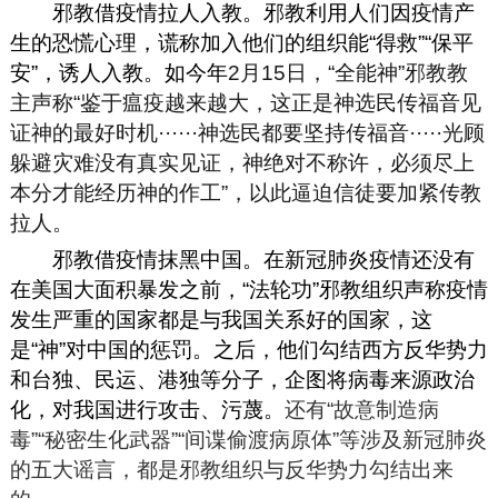
邪教借疫情拉人入教。邪教利用人们因疫情产
生的恐慌心理，谎称加入他们的组织能“得救”“保平
安”，诱人入教。如今年
2
月15日，“全能神”邪教教
主声称“鉴于瘟疫越来越大，这正是神选民传福音见
证神的最好时机
······
神选民都要坚持传福音
·····
光顾
躲避灾难没有真实见证，神绝对不称许，必须尽上
本分才能经历神的作工”，以此逼迫信徒要加紧传教
拉人。
邪教借疫情抹黑中国。在新冠肺炎疫情还没有
在美国大面积暴发之前，“法轮功”邪教组织声称疫情
发生严重的国家都是与我国关系好的国家，这
是“神”对中国的惩罚。之后，他们勾结西方反华势力
和台独、民运、港独等分子，企图将病毒来源政治
化，对我国进行攻击、污蔑。
还有“故意制造病
毒”“秘密生化武器”“间谍偷渡病原体”等涉及新冠肺炎
的五大谣言，都是邪教组织与反华势力勾结出来