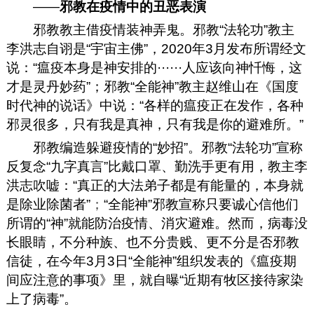
——
邪教在疫情中的丑恶表演
邪教教主借疫情装神弄鬼。邪教“法轮功”教主
李洪志自诩是“宇宙主佛”，
2020年3月发布所谓经文
说：“瘟疫本身是神安排的······人应该向神忏悔，这
才是灵丹妙药”；邪教“全能神”教主赵维山在《国度
时代神的说话》中说：“各样的瘟疫正在发作，各种
邪灵很多，只有我是真神，只有我是你的避难所。”
邪教编造躲避疫情的“妙招”。邪教“法轮功”宣称
反复念“九字真言”比戴口罩、勤洗手更有用，教主李
洪志吹嘘：“真正的大法弟子都是有能量的，本身就
是除业除菌者”
；
“全能神”邪教宣称只要诚心信他们
所谓的“神”就能防治疫情、消灾避难。然而，病毒没
长眼睛，不分种族、也不分贵贱、更不分是否邪教
信徒，在今年
3月3
日“全能神”组织发表的《瘟疫期
间应注意的事项》里，就自曝“近期有牧区接待家染
上了病毒”
。