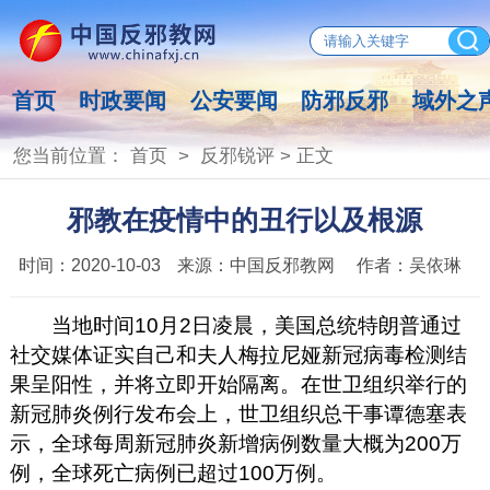
首页
时政要闻
公安要闻
防邪反邪
域外之
您当前位置：
首页
>
反邪锐评
> 正文
邪教在疫情中的丑行以及根源
时间：
2020-10-03
来源：
中国反邪教网
作者：
吴依琳
当地时间10月2日凌晨，美国总统特朗普通过
社交媒体证实自己和夫人梅拉尼娅新冠病毒检测结
果呈阳性，并将立即开始隔离。在世卫组织举行的
新冠肺炎例行发布会上，世卫组织总干事谭德塞表
示，全球每周新冠肺炎新增病例数量大概为200万
例，全球死亡病例已超过100万例。