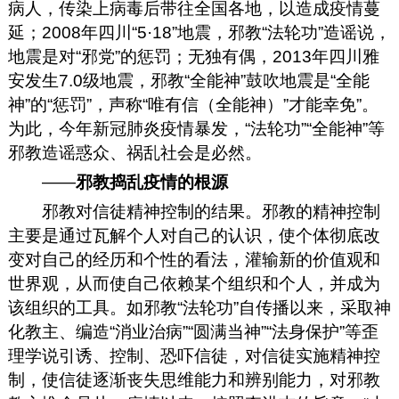
病人，传染上病毒后带往全国各地，以造成疫情蔓
延；2008年四川“5·18”地震，邪教“法轮功”造谣说，
地震是对“邪党”的惩罚；无独有偶，2013年四川雅
安发生7.0
级地震，邪教“全能神”鼓吹地震是“全能
神”的“惩罚”，声称“唯有信（全能神）”才能幸免”。
为此，今年新冠肺炎疫情暴发，“法轮功”“全能神”等
邪教造谣惑众、祸乱社会是必然。
——
邪教捣乱疫情的根源
邪教对信徒精神控制的结果。邪教的精神控制
主要是通过瓦解个人对自己的认识，使个体彻底改
变对自己的经历和个性的看法，灌输新的价值观和
世界观，从而使自己依赖某个组织和个人，并成为
该组织的工具。如邪教“法轮功”自传播以来，采取神
化教主、编造“消业治病”“圆满当神”“法身保护”等歪
理学说引诱、控制、恐吓信徒，对信徒实施精神控
制，使信徒逐渐丧失思维能力和辨别能力，对邪教