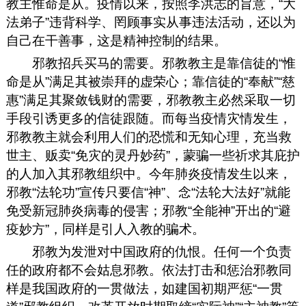
教主惟命是从。疫情以来，按照李洪志的旨意，“大
法弟子”违背科学、罔顾事实从事违法活动，还以为
自己在干善事，这是精神控制的结果。
邪教招兵买马的需要。邪教教主是靠信徒的“惟
命是从”满足其被崇拜的虚荣心；靠信徒的“奉献”“慈
惠”满足其聚敛钱财的需要，邪教教主必然采取一切
手段引诱更多的信徒跟随。而每当疫情灾情发生，
邪教教主就会利用人们的恐慌和无知心理，充当救
世主、贩卖“免灾的灵丹妙药”，蒙骗一些祈求其庇护
的人加入其邪教组织中。今年肺炎疫情发生以来，
邪教“法轮功”宣传只要信“神”、念“法轮大法好”就能
免受新冠肺炎病毒的侵害；邪教“全能神”开出的“避
疫妙方”，同样是引人入教的骗术。
邪教为发泄对中国政府的仇恨。任何一个负责
任的政府都不会姑息邪教。依法打击和惩治邪教同
样是我国政府的一贯做法，如建国初期严惩“一贯