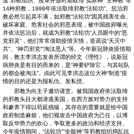
道”邪教组织、改革开放时期取缔“实际神”“主神教”等
14种邪教，1999年依法取缔邪教“法轮功”。惩治邪
教必然引起其不满，如邪教“法轮功”因其残害生命、
破坏家庭、危害社会的邪恶表现，被中国政府曝光
并依法惩治后，就成为邪教“法轮功”人员眼中的“恶
党邪灵”，他们常常借助疫情灾情，造谣说“天灭中
共”、“神罚邪党”“淘汰恶人”等。今年新冠肺炎疫情期
间，教主李洪志发表所谓的经文《理性》，说新冠
病肺炎是有目的而来的，是“神要铲除它，与其站队
的都会被淘汰”。由此可见李洪志这位大神“制造”疫
情的目的还是为报私仇、发私愤。
邪教为向主子邀功请赏。被我国政府依法取缔
的邪教头目大都潜逃美国，在西方敌对势力的支持
和豢养下得以苟延残喘，其存在的需要就是给中国
政府制造麻烦，他们视攻击中国政府为己任，以博
取反华势力的欢心，争取更多的政治和经济支持。
今年疫情期间，“法轮功”“全能神”等邪教组织捣乱抗