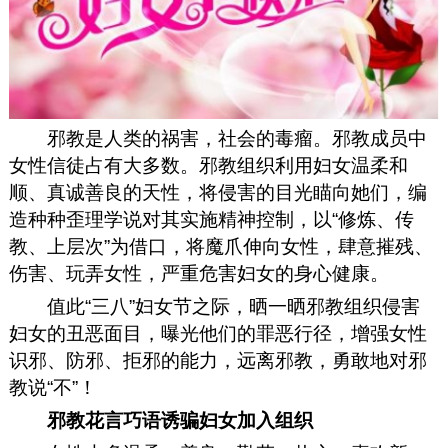
邪教是人类的祸害，社会的毒瘤。邪教成员中
女性信徒占有大多数。邪教组织利用妇女温柔和
顺、真诚善良的天性，将侵害的目光瞄向她们，编
造种种歪理学说对其实施精神控制，以“修炼、传
教、上层次”为借口，将魔爪伸向女性，肆意摧残、
伤害、玩弄女性，严重危害妇女的身心健康。
值此“三八”妇女节之际，晒一晒邪教组织侵害
妇女的丑恶面目，曝光他们的罪恶行径，增强女性
识邪、防邪、拒邪的能力，远离邪教，勇敢地对邪
教说“不”！
邪教花言巧语诱骗妇女加入组织