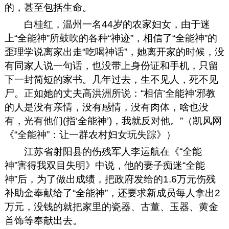
的，甚至包括生命。
白桂红，温州一名44岁的农家妇女，由于迷
上“全能神”所鼓吹的各种“神迹”，相信了“全能神”的
歪理学说离家出走“吃喝神话”，她离开家的时候，没
有同家人说一句话，也没带上身份证和手机，只留
下一封简短的家书。几年过去，生不见人，死不见
尸。正如她的丈夫高洪洲所说：“相信‘全能神’邪教
的人是没有亲情，没有感情，没有肉体，啥也没
有，光有他们(指‘全能神’)，我就反对他。”（凯风网
《“全能神”：让一群农村妇女玩失踪》）
江苏省射阳县的伤残军人李运航在《“全能
神”害得我双目失明》中说，他的妻子痴迷“全能
神”后，为了做出成绩，把政府发给的1.6万元伤残
补助金奉献给了“全能神”，还要求新成员每人拿出2
万元，没钱的就把家里的瓷器、古董、玉器、黄金
首饰等奉献出去。