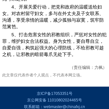
4、开展关爱行动，把党和政府的温暖送给妇
女。对农村留守妇女，多与在外丈夫及子女联系、
沟通，享受亲情的温暖，减少孤独与寂寞，筑牢防
范篱笆。
5、打击危害女性的邪教组织，严惩对女性的犯
罪，维护妇女合法权益。身为女性，要自尊自立，
自爱自强，构筑起强大的心理防线，不给邪教可趁
之机，让邪教的暗箭毒爪无处下手。
（责任编辑：力枫）
此文章仅代表作者个人观点，不代表本网立场。
京ICP备17053351号
京公网安备 11010802024465号
联系邮箱：webmaster@chinafxj.cn