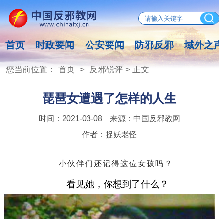
首页
时政要闻
公安要闻
防邪反邪
域外之
您当前位置：
首页
>
反邪锐评
> 正文
琵琶女遭遇了怎样的人生
时间：
2021-03-08
来源：
中国反邪教网
作者：
捉妖老怪
小伙伴们还记得这位女孩吗？
看见她，你想到了什么？