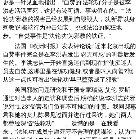
更是一针见血地指出，“自焚的‘法轮功’分子是被李
洪志活活害死，这是有迹可循、事实俱在的。”“‘法
轮功’邪教的祸害已经发展到自毁毁人，以所谓‘以身
殉教’的极端行为冲击治安、挑战法治的疯狂地
步。”“自焚事件是‘法轮功’为邪教的铁证。”
法国《欧洲时报》发表评论说:“近来北京出现的
自焚事件完全是在李洪志发出‘忍无可忍’的叫嚣后发
生的。李洪志从一开始宣扬迷信到现在指使痴迷人
员去自焚,这哪里是在练功健身,或者是叫人向善?就
从这一点也可看出‘法轮功’早已堕落成了邪教”。
美国邪教问题研究和干预专家瑞克·艾伦·罗斯
通过对当事人的走访和调查后,明确的说:李洪志的邪
说对“1.23”受害者们负有不可推卸的罪责。我同郝惠
君和她的女儿陈果见过面并进行过采访，她们两人
都曾经深陷“法轮功”……。遗憾的是，在我看
来，“法轮功”成员宁愿死守不合理的阴谋论，认为中