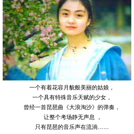
一个有着花容月貌般美丽的姑娘，
一个具有特殊音乐天赋的少女，
曾经一首琵琶曲《大浪淘沙》的弹奏，
让整个考场静无声息 ，
只有琵琶的音乐声在流淌……