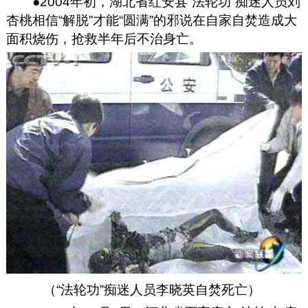
●2004年初，湖北省红安县“法轮功”痴迷人员刘
杏桃相信“解脱”才能“圆满”的邪说在自家自焚造成大
面积烧伤，抢救半年后不治身亡。
（“法轮功”痴迷人员李晓英自焚死亡）