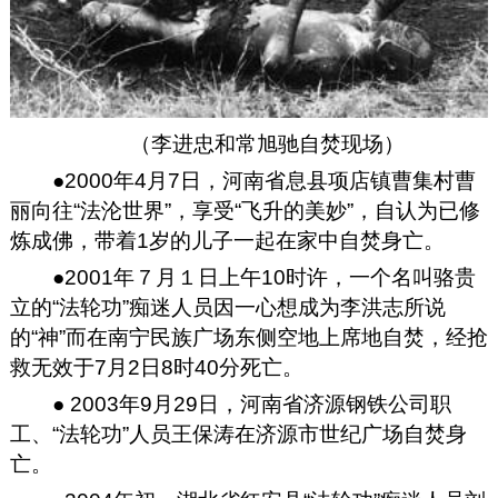
（李进忠和常旭驰自焚现场）
●2000年4月7日，河南省息县项店镇曹集村曹
丽向往“法沦世界”，享受“飞升的美妙”，自认为已修
炼成佛，带着1岁的儿子一起在家中自焚身亡。
●2001年７月１日上午10时许，一个名叫骆贵
立的“法轮功”痴迷人员因一心想成为李洪志所说
的“神”而在南宁民族广场东侧空地上席地自焚，经抢
救无效于7月2日8时40分死亡。
● 2003年9月29日，河南省济源钢铁公司职
工、“法轮功”人员王保涛在济源市世纪广场自焚身
亡。