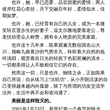
也许，她，早已恋爱，品尝甜蜜的爱情，两人
彼岸红花心牵挂，月下交融百年好，柔情似水，佳
期如梦。
也许，她，已经育有自己的儿女，成为一名微
笑轻言莲步生的好妻子，温文尔雅地爱着老公，尊
老扶幼受众人称赞，拥有令人艳羡的完美家庭。
也许这十几年来，陈果观遍无数祖国名山大
川，领略九曲黄沙的气势非凡，聆听着大自然的低
吟浅唱，观赏着在日光的轻抚下色彩斑斓的清水，
一切都美得让人不敢相信它们的存在。
然而这一切，只是也许。惋惜之余，正如陈果
自己所说：自从练习上“法轮功”，从小开朗活泼的自
己变得越来越内向孤僻，除了与所谓的功友交流学
法外，生活中再不会和谁沟通了。
美丽是这样毁灭的。
2001年1月23日，新世纪第一个春节的除夕，