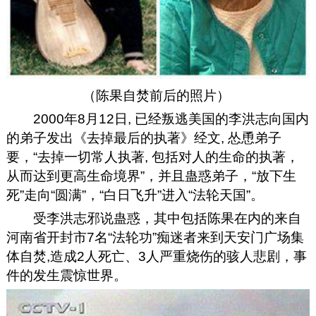
（陈果自焚前后的照片）
2000年8月12日, 已经叛逃美国的李洪志向国内
的弟子发出《去掉最后的执著》经文, 怂恿弟子
要，“去掉一切常人执著, 包括对人的生命的执著，
从而达到更高生命境界”，并且蛊惑弟子，“放下生
死”走向“圆满”，“白日飞升”进入“法轮天国”。
受李洪志邪说蛊惑，其中包括陈果在内的来自
河南省开封市7名“法轮功”痴迷者来到天安门广场集
体自焚,造成2人死亡、3人严重烧伤的骇人悲剧，事
件的发生震惊世界。