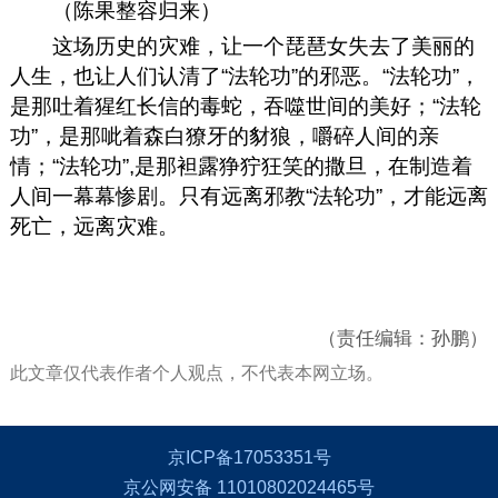
（陈果整容归来）
这场历史的灾难，让一个琵琶女失去了美丽的
人生，也让人们认清了“法轮功”的邪恶。“法轮功”，
是那吐着猩红长信的毒蛇，吞噬世间的美好；“法轮
功”，是那呲着森白獠牙的豺狼，嚼碎人间的亲
情；“法轮功”,是那袒露狰狞狂笑的撒旦，在制造着
人间一幕幕惨剧。只有远离邪教“法轮功”，才能远离
死亡，远离灾难。
（责任编辑：孙鹏）
此文章仅代表作者个人观点，不代表本网立场。
京ICP备17053351号
京公网安备 11010802024465号