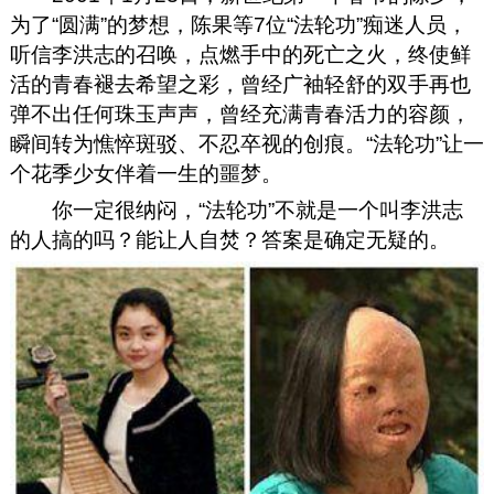
为了“圆满”的梦想，陈果等7位“法轮功”痴迷人员，
听信李洪志的召唤，点燃手中的死亡之火，终使鲜
活的青春褪去希望之彩，曾经广袖轻舒的双手再也
弹不出任何珠玉声声，曾经充满青春活力的容颜，
瞬间转为憔悴斑驳、不忍卒视的创痕。“法轮功”让一
个花季少女伴着一生的噩梦。
你一定很纳闷，“法轮功”不就是一个叫李洪志
的人搞的吗？能让人自焚？答案是确定无疑的。