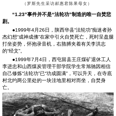
（罗斯先生采访郝惠君陈果母女）
“1.23”事件并不是“法轮功”制造的唯一自焚悲
剧。
●1999年4月26日，陕西华县“法轮功”痴迷者孙
杰幻想“成神成佛”在家中引火自焚死亡，死时呈盘腿
打坐姿势，怀抱录音机，右胳膊夹着有关李洪志
的“经文”。
●1999年7月4日，西屯留县王庄煤矿退休工人
李进忠和山西煤炭管理干部学院学生常旭驰因相信
自己修炼“法轮功”已“功成圆满”，可以升天，在寺底
村北约两公里处的一块洼地里相对而坐，自焚身
亡。