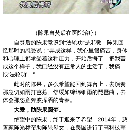
（陈果自焚后在医院治疗）
自焚后的陈果意识到“法轮功”是邪教。陈果回
忆那时的感受说：“弄成这样，我心里很痛苦，身体
和心理上都承受着这种压力，开始后悔了。把我害
成这个样子，我已经没有正常人的生活了，我痛
恨‘法轮功’。”
此时的陈果，多么希望能回到舞台上，去演奏
那急切如雨打芭蕉、舒缓如绵绵细雨的琵琶曲，去
体会那恣意奔波挥洒的青春。
大爱，助陈果圆梦。
绝望中的陈果，终于迎来了希望。2014年，慈
善家陈光标帮助陈果母女，在美国进行了高科技整