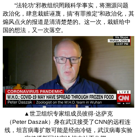
“法轮功”邪教组织罔顾科学事实，将溯源问题
政治化，肆意栽赃诬蔑，搞“有罪推定”和政治化，其
煽风点火的报道是清清楚楚的。这一次，栽赃给中
国的想法，又一次落空。
▲世卫组织专家组成员彼得·达萨克
（Peter Daszak）身在武汉接受了CNN的远程连
线，坦言病毒扩散可能是经由冷链，武汉病毒实验