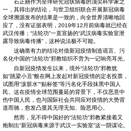
石正丽作为全球研究冠状病毒的顶尖科学家之
一，其得出的结论，与世卫组织联合开展新冠病毒
全球溯源发布的结果是一致的，向全世界清晰地回
应了，没有证据表明，2019年12月前病毒就已经在
武汉传播；“法轮功”一直宣扬的“武汉病毒实验室泄
露导致病毒传播”，这种说法极不可能。
这确凿有力的结论对借新冠疫情制造谣言、污
名化中国的“法轮功”邪教组织不啻为一记响亮耳光。
自新冠疫情发生以来，境外“法轮功”邪教犹
如“跳梁小丑”般在网上发起对新冠疫情的定名投票，
试图用“泼脏水”“贴标签”等污名化手段抹黑中国人
民。这在疫情全球范围蔓延的背景下，不仅恶意中
伤中国人民，也与国际社会共同应对疫情的大势背
道而驰，愈发凸显其无理无知、险恶用心。
然而，见不得中国好的“法轮功”邪教紧接着又
炮制出“新冠病毒来源于武汉一实验室”这一阴谋论。