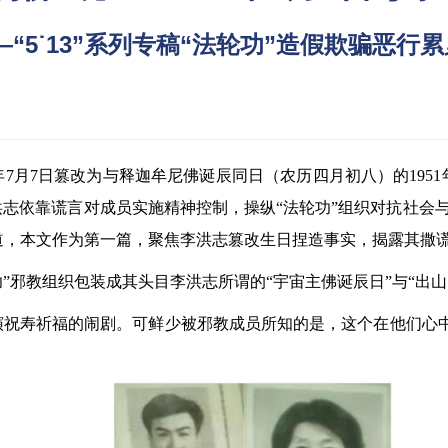
—“5˙13”系列专稿“法轮功”造假欺骗恶行
2年7月7日篡改为与释迦牟尼佛诞辰同日（农历四月初八）的195
洪志依靠谎言对成员实施精神控制，操纵“法轮功”组织对抗社会
道，本文作为第一篇，聚焦李洪志篡改生日捏造事实，揭露其撒
功”邪教组织包装成其头目李洪志所谓的“宇宙主佛诞辰日”与“出山
演祝寿祈福的闹剧。可鲜少被邪教成员所知的是，这个在他们心中
。