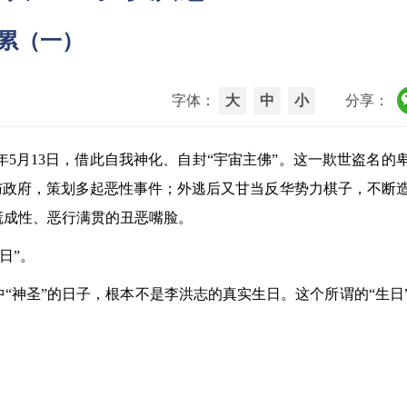
累累（一）
字体：
大
中
小
分享：
1年5月13日，借此自我神化、自封“宇宙主佛”。这一欺世盗名的
与政府，策划多起恶性事件；外逃后又甘当反华势力棋子，不断
谎成性、恶行满贯的丑恶嘴脸。
日”。
“神圣”的日子，根本不是李洪志的真实生日。这个所谓的“生日