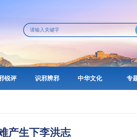
邪锐评
识邪辨邪
中华文化
专
母亲难产生下李洪志