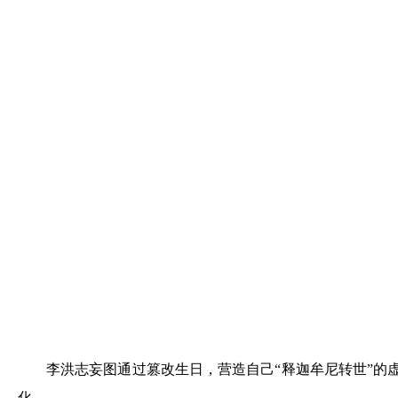
李洪志妄图通过篡改生日，营造自己“释迦牟尼转世”的虚
化。