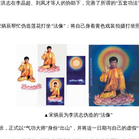
年，李洪志在李晶超、刘凤才等人的协助下，完善了所谓的“五套功法
宋炳辰帮忙伪造莲花打坐“法像”：将自己身着黄色戏装拍摄打坐
▲宋炳辰为李洪志伪造的“法像”
训班，正式以“气功大师”身份“出山”，并将这一日期与自己的虚假