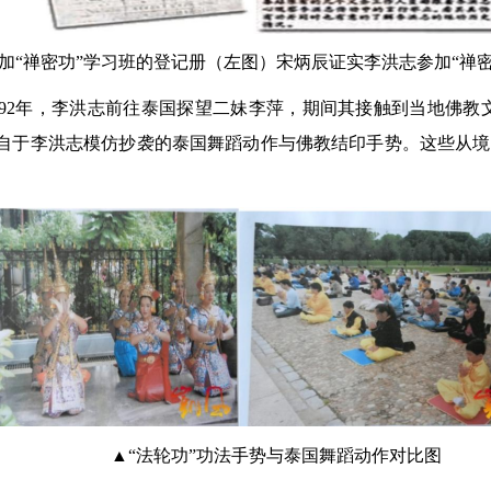
加“禅密功”学习班的登记册（左图）宋炳辰证实李洪志参加“禅
 1992年，李洪志前往泰国探望二妹李萍，期间其接触到当地佛教
便来自于李洪志模仿抄袭的泰国舞蹈动作与佛教结印手势。这些从
▲“法轮功”功法手势与泰国舞蹈动作对比图