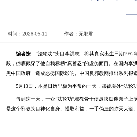
—
时间：
2026-05-11
作者：
无邪君
编者按
：“法轮功”头目李洪志，将其真实出生日期195
段，彻底戳穿了他自我标榜“真善忍”的虚伪面目。在国内李
黑中国政府，造成恶劣国际影响。中国反邪教网推出系列报
5月13日，本是日历里极为平常的一天，却被境外“法轮
每到这一天，一众“法轮功”邪教骨干便裹挟痴迷弟子上
是这个邪教头目神化自身、攫取利益，一手伪造的弥天大谎