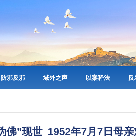
防邪反邪
域外之声
以案释法
反
伪佛”现世 1952年7月7日