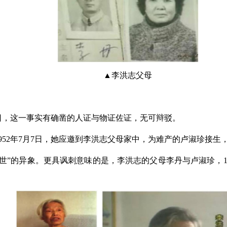
▲李洪志父母
7日，这一事实有确凿的人证与物证佐证，无可辩驳。
952年7月7日，她应邀到李洪志父母家中，为难产的卢淑珍接
”的异象。更具讽刺意味的是，李洪志的父母李丹与卢淑珍，195