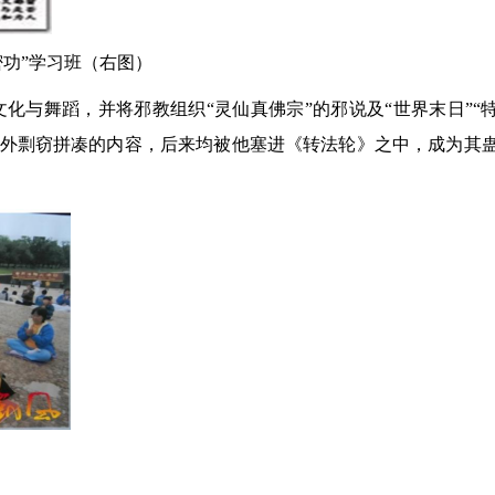
密功”学习班（右图）
文化与舞蹈，并将邪教组织“灵仙真佛宗”的邪说及“世界末日”“
境外剽窃拼凑的内容，后来均被他塞进《转法轮》之中，成为其