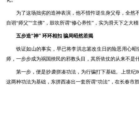
为了这场拙劣的造神表演，他不惜忤逆生身父母，全然
自诩“师父”“主佛”，鼓吹所谓“修心养性”，实为滑天下之大稽
五步造“神” 环环相扣 骗局昭然若揭
铁证如山的事实，早已将李洪志篡改生日的险恶用心昭
师，一步步成为祸国殃民的邪教头目，其所依仗的从来不是什
第一步，便是抄袭拼凑功法，为行骗打下基础。上世纪80
这两种功法为基础，东拼西凑出一套所谓“功法”，在长春市