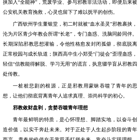
挟加入“全能神”，荒废学业、参与邪教非法活动，即便后来被
公安机关教育挽救，心灵也留下了难以抚平的创伤。
广西钦州学生董银堂，初二时就被“血水圣灵”邪教裹挟，
沦为片区青少年教会所谓“长老”，专门蛊惑、洗脑同龄同伴。
长期深陷邪教思想灌输，令他性格愈发封闭孤僻，彻底脱离
正常校园与成长轨道；陕西高中生小郑受“门徒会”歪理蛊惑，
轻信“信教能得解脱、学习无用”的谎言，执意辍学盲从邪教四
处传教。
一桩桩悲剧的根源，正是邪教用蒙昧吞噬了青年的思
想，让他们彻底背离青年人追求真理、崇尚科学的初心。
邪教敛财盘剥，贪婪吞噬青年理想
青年最鲜明的特质，是心怀理想、脚踏实地，以奋斗创
造价值，以实干奔赴未来。对于正处于人生起步阶段的青年
而言，青春的价值在于靠双手打拼未来，靠奋斗实现理想。