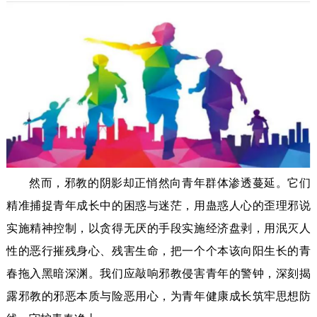
然而，邪教的阴影却正悄然向青年群体渗透蔓延。它们
精准捕捉青年成长中的困惑与迷茫，用蛊惑人心的歪理邪说
实施精神控制，以贪得无厌的手段实施经济盘剥，用泯灭人
性的恶行摧残身心、残害生命，把一个个本该向阳生长的青
春拖入黑暗深渊。我们应敲响邪教侵害青年的警钟，深刻揭
露邪教的邪恶本质与险恶用心，为青年健康成长筑牢思想防