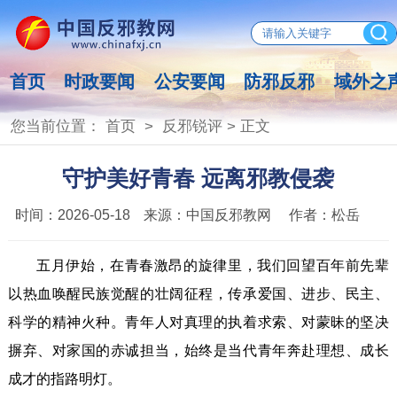
首页
时政要闻
公安要闻
防邪反邪
域外之
您当前位置：
首页
>
反邪锐评
> 正文
守护美好青春 远离邪教侵袭
时间：
2026-05-18
来源：
中国反邪教网
作者：
松岳
五月伊始，在青春激昂的旋律里，我们回望百年前先辈
以热血唤醒民族觉醒的壮阔征程，传承爱国、进步、民主、
科学的精神火种。青年人对真理的执着求索、对蒙昧的坚决
摒弃、对家国的赤诚担当，始终是当代青年奔赴理想、成长
成才的指路明灯。