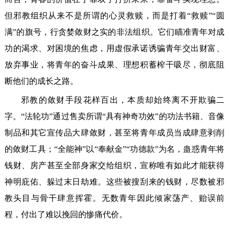
但邪教组织从来不是所谓的心灵救赎，而是打着“救赎”“圆
满”的旗号，行贪婪敛财之实的非法组织。它们瞄准青年对成
功的渴求、对困境的焦虑，用虚假承诺诱骗青年交出财富、
放弃事业，将青年的奋斗成果、理想积蓄榨干吸尽，彻底阻
断他们的成长之路。
邪教的敛财手段花样百出，本质却始终离不开欺骗二
字。“法轮功”通过售卖所谓“具有神奇功效”的功法书籍、音像
制品和其它宣传品大肆敛财，甚至将青年成员当成肆意剥削
的敛财工具；“全能神”以“奉献金”“功德款”为名，蛊惑青年将
钱财、房产甚至全部身家交给组织，宣称唯有如此才能获得
神明庇佑、躲过末日劫难。这些被搜刮来的钱财，尽数被邪
教头目与骨干肆意挥霍。无数青年因此倾家荡产、贻误前
程，付出了难以挽回的惨痛代价。