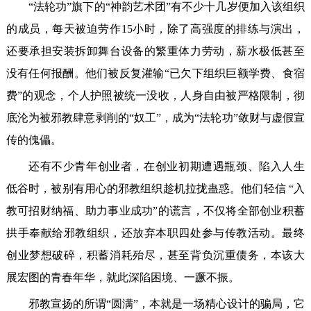
“法轮功”旗下的“神韵艺术团”有不少十几岁便加入该组织
的成员，每天被迫劳作15小时，除了高强度的排练与演出，
还要承担安装拆卸舞台设备的繁重体力劳动，薪水极低甚至
没有任何报酬。他们被反复灌输“已欠下组织巨额学费、食宿
费”的观念，个人护照被统一没收，人身自由被严格限制，彻
底沦为被邪教肆意剥削的“奴工”，成为“法轮功”敛财与虚假宣
传的傀儡。
还有不少青年创业者，在创业初期遭遇瓶颈、陷入人生
低谷时，被别有用心的邪教组织趁机拉拢蛊惑。他们轻信 “入
教可招财纳福、助力事业成功”的谎言，不仅将全部创业积蓄
拱手奉献给邪教组织，还放弃本职四处参与传教活动。最终
创业梦想破碎，积蓄消耗殆尽，甚至背负沉重债务，本该大
展宏图的青春年华，就此深陷困境、一蹶不振。
邪教宣扬的所谓“圆满”，本就是一场精心设计的骗局，它