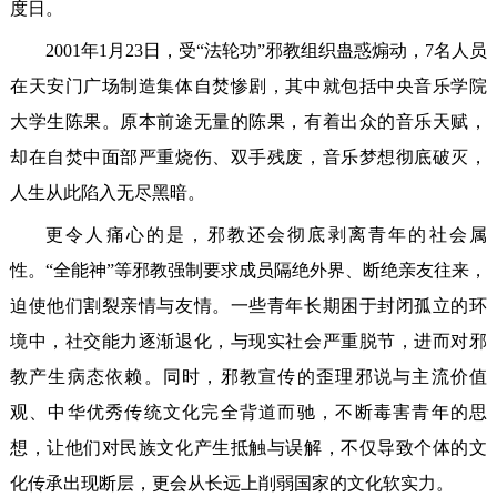
度日。
2001年1月23日，受“法轮功”邪教组织蛊惑煽动，7名人员
在天安门广场制造集体自焚惨剧，其中就包括中央音乐学院
大学生陈果。原本前途无量的陈果，有着出众的音乐天赋，
却在自焚中面部严重烧伤、双手残废，音乐梦想彻底破灭，
人生从此陷入无尽黑暗。
更令人痛心的是，邪教还会彻底剥离青年的社会属
性。“全能神”等邪教强制要求成员隔绝外界、断绝亲友往来，
迫使他们割裂亲情与友情。一些青年长期困于封闭孤立的环
境中，社交能力逐渐退化，与现实社会严重脱节，进而对邪
教产生病态依赖。同时，邪教宣传的歪理邪说与主流价值
观、中华优秀传统文化完全背道而驰，不断毒害青年的思
想，让他们对民族文化产生抵触与误解，不仅导致个体的文
化传承出现断层，更会从长远上削弱国家的文化软实力。