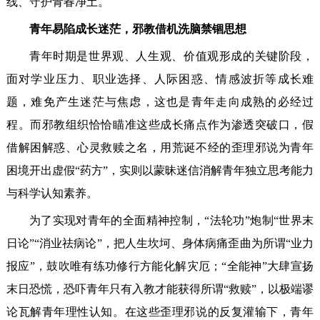
线、守护青春净土。
青年易陷成长迷茫，邪教借机洗脑禁锢思想
青年时期是世界观、人生观、价值观形成的关键阶段，
面对学业压力、职业选择、人际困惑、情感波折等成长难
题，难免产生迷茫与焦虑，这也是青年走向成熟的必经过
程。而邪教组织恰恰瞄准这些成长痛点作为渗透突破口，假
借解困解惑、心灵救赎之名，用荒诞不经的歪理邪说为青年
困境开出虚假“药方”，实则以蒙昧迷信消解青年独立思考能力
与科学认知素养。
为了实现对青年的全面精神控制，“法轮功”炮制“世界末
日论”“消业祛病论”，把人生坎坷、身体病痛歪曲为所谓“业力
报应”，鼓吹唯有练功修行方能化解灾厄；“全能神”大肆宣扬
末日恐慌，恐吓青年只有入教才能获得所谓“救赎”，以极端谬
论瓦解青年理性认知。在这些歪理邪说的反复灌输下，青年