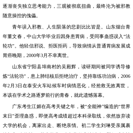
逐渐丧失独立思考能力，三观被彻底扭曲，最终沦为被邪教
随意操控的傀儡。
青年误入邪教、人生陨落的悲剧比比皆是。山东烟台青
年董文春，中山大学毕业后因身患胃病，受同事蛊惑误入“法
轮功”。他轻信邪说、拒医拒药，导致病情从普通胃病发展成
胃癌晚期，2000年3月不幸离世。
山东省宁阳县埠南村的吴殿辉，读研期间被同学诱导修
炼“法轮功”，患上肺结核后拒绝治疗，坚持靠练功治病，2006
年2月3日在泰安火车站候车时病情恶化，经抢救无效离世，
本该在学术之路逐梦前行的青春，就此遗憾落幕。
广东考生江媚在高考关键之年，被“全能神”编造的“世界
末日”歪理蛊惑，即便高考成绩超过本科录取线，依然放弃读
大学的机会，离家出走、断绝亲情。初二学生刘琳受亲属裹