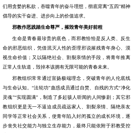
们用贪婪的私欲，吞噬青年的奋斗理想，彻底背离“五四”精神
倡导的实干奋进、进步向上的价值追求。
邪教作恶践踏生命尊严，摧毁青年美好前程
生命是青春最珍贵的底色，而邪教恰恰是反人类、反生
命的邪恶组织，凭借泯灭人性的歪理邪说摧残青年身心、漠
视生命价值；又以隔绝社会、割裂亲情的手段，将青年推离
正常人生轨道，毁掉本该拥有无限可能的青春未来。
邪教组织常常通过宣扬极端理念，突破青年的人伦底线
与生命认知。“法轮功”蛊惑成员通过自焚、自残的方式“净化
灵魂”“实现圆满”，制造了多起骇人听闻的人间惨剧；其它邪
教组织更是无一不逼迫成员疏远家人、割裂亲情、隔绝亲友
同学等正常社会关系，使青年陷入封闭孤立的成长环境，逐
步丧失社交能力与独立生存能力，最终只能依附于邪教受控