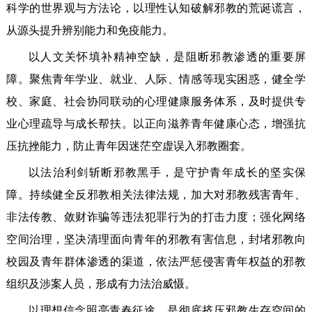
科学的世界观与方法论，以理性认知破解邪教的荒诞谎言，
从源头提升辨别能力和免疫能力。
以人文关怀填补精神空缺，是阻断邪教渗透的重要屏
障。聚焦青年学业、就业、人际、情感等现实困惑，健全学
校、家庭、社会协同联动的心理健康服务体系，及时提供专
业心理疏导与成长帮扶。以正向滋养青年健康心态，增强抗
压抗挫能力，防止青年因迷茫空虚误入邪教圈套。
以法治利剑斩断邪教黑手，是守护青年成长的坚实保
障。持续健全反邪教相关法律法规，加大对邪教残害青年、
非法传教、敛财诈骗等违法犯罪行为的打击力度；强化网络
空间治理，坚决清理面向青年的邪教有害信息，封堵邪教向
校园及青年群体渗透的渠道，依法严惩侵害青年权益的邪教
组织及涉案人员，形成有力法治威慑。
以理想信念照亮青春征途，是彻底挤压邪教生存空间的