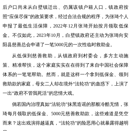
后户口尚未从白壁镇迁出、仍属该镇户籍人口，镇政府按
照“应保尽保”的政策要求，经过合法合规的程序，为张琦个人
申报了最低生活保障，2022年12月张琦开始按月领取低保
金。不仅如此，2023年10月，白壁镇政府还主动为张琦向安
阳县慈善总会申请了一笔5000元的一次性临时救助金。
从低保到慈善救助，从镇政府到村委会，多方主动施
策、精准帮扶，这个家庭实实在在得到了来自中国社会保障
体系的一笔笔帮助。然而，就是这样一个拿到低保金、领到
救助款的家庭，母女二人却在境外“法轮功”的蛊惑下，上演了
一出“政府不管我死活”的悲情大戏。
倘若国内治理真如“法轮功”抹黑造谣的那般冷酷无情，张
琦每月领取的低保金、5000元慈善救助款，这些难道是凭空
而来？这出戏演得越逼真，“法轮功”的险恶用心就暴露得越明