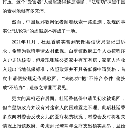
打压。这个“受害者”人设渲染得越是凄惨，“法轮功”抹黑中国
的素材池就有多充沛。
然而，中国反邪教网记者顺着线索一路追溯，发现的事
实让“法轮功”的虚假剧本碎成了一地。
2021年11月，杜廷香确实曾到安阳县信访局登记过诉
求，希望为张琦申请农村低保。白壁镇政府工作人员按程序
入户走访核实，但发现张琦公婆家中有车有房，家庭人均收
入超出当地低保标准，依照政策并不具备低保申请资格，首
次申请便按规定依规驳回。“法轮功”把“不符合条件”偷换
成“不给办”，造假之举显而易见。
更大的真相还在后面。杜廷香低保申请虽初次被退回，
但白壁镇政府并没有对这家人的困难置之不理。此后杜廷香
多次向村委会反映女儿的医疗花费状况，村委会及时将相关
情况上报镇政府。考虑到张琦常年医疗支出确实高昂，且婚