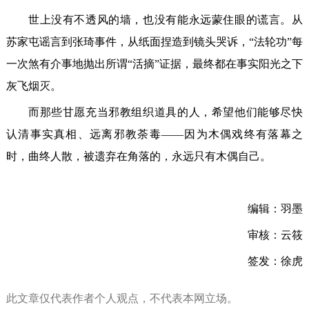
世上没有不透风的墙，也没有能永远蒙住眼的谎言。从
苏家屯谣言到张琦事件，从纸面捏造到镜头哭诉，“法轮功”每
一次煞有介事地抛出所谓“活摘”证据，最终都在事实阳光之下
灰飞烟灭。
而那些甘愿充当邪教组织道具的人，希望他们能够尽快
认清事实真相、远离邪教荼毒——因为木偶戏终有落幕之
时，曲终人散，被遗弃在角落的，永远只有木偶自己。
编辑：羽墨
审核：云筱
签发：徐虎
此文章仅代表作者个人观点，不代表本网立场。