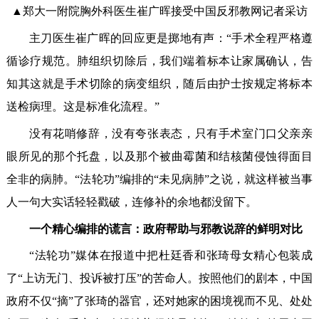
▲郑大一附院胸外科医生崔广晖接受中国反邪教网记者采访
主刀医生崔广晖的回应更是掷地有声：“手术全程严格遵
循诊疗规范。肺组织切除后，我们端着标本让家属确认，告
知其这就是手术切除的病变组织，随后由护士按规定将标本
送检病理。这是标准化流程。”
没有花哨修辞，没有夸张表态，只有手术室门口父亲亲
眼所见的那个托盘，以及那个被曲霉菌和结核菌侵蚀得面目
全非的病肺。“法轮功”编排的“未见病肺”之说，就这样被当事
人一句大实话轻轻戳破，连修补的余地都没留下。
一个精心编排的谎言：政府帮助与邪教说辞的鲜明对比
“法轮功”媒体在报道中把杜廷香和张琦母女精心包装成
了“上访无门、投诉被打压”的苦命人。按照他们的剧本，中国
政府不仅“摘”了张琦的器官，还对她家的困境视而不见、处处