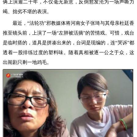
俩上演逾二十年，不仅毫无新意，反倒愈发沦为一场声嘶力
竭、拙劣不堪的表演。
最近，“法轮功”邪教媒体将河南女子张琦与其母亲杜廷香
推至镜头前，上演了一场“左肺被活摘”的苦情戏。可惜，戏台
是临时搭的，道具是拼凑出来的，台词是现编的，连“哭诉”都
透着一股排练过度的塑料味。随着真相被逐一公之于众，这
出闹剧只剩一地鸡毛。