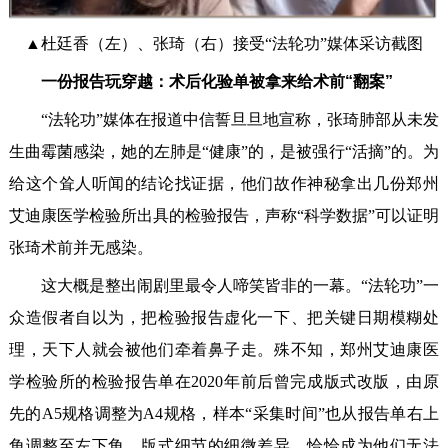
▲杜廷香（左）、张琦（右）接受“法轮功”媒体采访截图
一份报告玩穿越：术后化验单被拿来给术前“翻案”
“法轮功”媒体在报道中信誓旦旦地宣称，张琦肺部从未发
生曲霉菌感染，她的左肺是“健康”的，是被强行“活摘”的。为
给这个耸人听闻的结论找证据，他们故作神秘拿出几份郑州
艾迪康医学检验所出具的检验报告，声称“科学数据”可以证明
张琦术前并无感染。
这大概是整出闹剧里最令人啼笑皆非的一幕。“法轮功”一
众造假者自以为，把检验报告虚化一下、把关键日期模糊处
理，天下人就会被他们牵着鼻子走。殊不知，郑州艾迪康医
学检验所的检验报告单在2020年前后曾完成版式改版，由原
先的A5规格调整为A4规格，样本“采集时间”也从报告单右上
角调整至左下角。版式细节的细微差异，恰恰成为他们无法