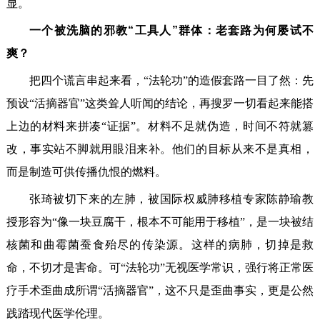
显。
一个被洗脑的邪教“工具人”群体：老套路为何屡试不
爽？
把四个谎言串起来看，“法轮功”的造假套路一目了然：先
预设“活摘器官”这类耸人听闻的结论，再搜罗一切看起来能搭
上边的材料来拼凑“证据”。材料不足就伪造，时间不符就篡
改，事实站不脚就用眼泪来补。他们的目标从来不是真相，
而是制造可供传播仇恨的燃料。
张琦被切下来的左肺，被国际权威肺移植专家陈静瑜教
授形容为“像一块豆腐干，根本不可能用于移植”，是一块被结
核菌和曲霉菌蚕食殆尽的传染源。这样的病肺，切掉是救
命，不切才是害命。可“法轮功”无视医学常识，强行将正常医
疗手术歪曲成所谓“活摘器官”，这不只是歪曲事实，更是公然
践踏现代医学伦理。