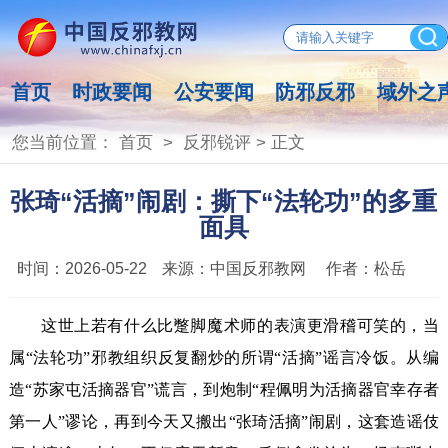
首页
时政要闻
公安要闻
防邪反邪
域外之
您当前位置：
首页
>
反邪锐评
> 正文
张琦“活摘”闹剧：撕下“法轮功”的多重
面具
时间：
2026-05-22
来源：
中国反邪教网
作者：
松岳
这世上若有什么比蹩脚魔术师的表演更滑稽可笑的，当
属“法轮功”邪教组织反复翻炒的所谓“活摘”谣言冷饭。从编
造“苏家屯活摘器官”谎言，到炮制“程佩明为活摘器官幸存者
第一人”谬论，再到今天又搬出“张琦活摘”闹剧，这套造谣伎