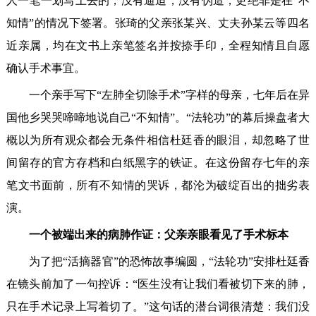
人一笔一划写上去的，没有逼迫，没有伪造，更绝非是在“不
知情”的情况下签署。张琦的父亲张某兴、丈夫孙某云等四名
近亲属，均在文书上亲笔签名并按捺手印，全程知情且自愿
确认手术事宜。
一个亲手写下“左肺全切除手术”字样的母亲，七年后在异
国他乡哭哭啼啼地说自己“不知情”。“法轮功”的幕后操盘者大
概以为所有观众都会无条件相信杜廷香的眼泪，却忽略了世
间留存的官方存档和白纸黑字的铁证。在这份留存七年的亲
笔文书面前，所有不知情的哭诉，都沦为破绽百出的拙劣表
演。
一个被端出来的病肺作证：父亲亲眼看见了手术标本
为了把“活摘器官”的恐怖故事编圆，“法轮功”安排杜廷香
在镜头前加了一句控诉：“医生没有让我们看被切下来的肺，
只在手术记录上写着切了。”这句话的潜台词很清楚：我们没