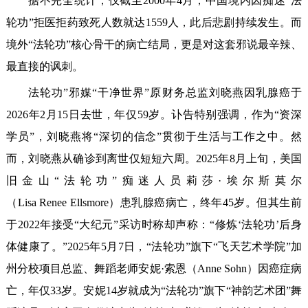
据不完全统计，仅截至2000年4月，中国境内因痴迷“法
轮功”拒医拒药致死人数就达1559人，此后悲剧持续发生。而
境外“法轮功”核心骨干的病亡结局，更是对这套邪说最辛辣、
最直接的讽刺。
法轮功”邪媒“干净世界”原财务总监刘晓燕因乳腺癌于
2026年2月15日去世，年仅59岁。讣告特别强调，作为“资深
学员”，刘晓燕将“深切的信念”贯彻于生活与工作之中。然
而，刘晓燕从确诊到离世仅短短六周。2025年8月上旬，美国
旧金山“法轮功”痴迷人员莉莎·埃尔斯莫尔
（Lisa Renee Ellsmore）患乳腺癌病亡，终年45岁。但其生前
于2022年接受“大纪元”采访时称却声称：“修炼‘法轮功’后身
体健康了。”2025年5月7日，“法轮功”旗下“飞天艺术学院”加
州分校项目总监、舞蹈老师安妮·索恩（Anne Sohn）因癌症病
亡，年仅33岁。安妮14岁就成为“法轮功”旗下“神韵艺术团”舞