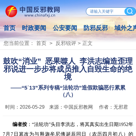
首页
时政要闻
公安要闻
防邪反邪
域外之
您当前位置：
首页
>
反邪锐评
> 正文
鼓吹“消业” 恶果噬人 李洪志编造歪理
邪说进一步步将成员推入自毁生命的绝
境
——“5˙13”系列专稿“法轮功”造假欺骗恶行累累
（八）
时间：
2026-05-29
来源：
中国反邪教网
作者：
无邪君
编者按
：“法轮功”头目李洪志，将其真实出生日期1952年
7月7日篡改为与释迦牟尼佛诞辰同日（农历四月初八）的