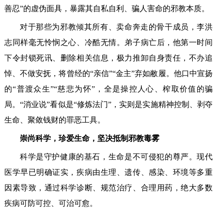
善忍”的虚伪面具，暴露其自私自利、骗人害命的邪教本质。
对于那些为邪教倾其所有、卖命奔走的骨干成员，李洪
志同样毫无怜悯之心、冷酷无情。弟子病亡后，他第一时间
下令封锁死讯、删除相关信息，极力推卸自身责任，不办追
悼、不做安抚，将曾经的“亲信”“金主”弃如敝履。他口中宣扬
的“普渡众生”“慈悲为怀”，全是操控人心、榨取价值的骗
局。“消业说”看似是“修炼法门”，实则是实施精神控制、剥夺
生命、聚敛钱财的罪恶工具。
崇尚科学，珍爱生命，坚决抵制邪教毒雾
科学是守护健康的基石，生命是不可侵犯的尊严。现代
医学早已明确证实，疾病由生理、遗传、感染、环境等多重
因素导致，通过科学诊断、规范治疗、合理用药，绝大多数
疾病可防可控、可治可愈。