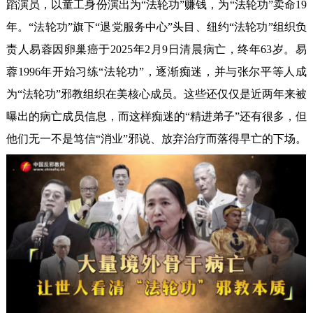
蹈演员，以童工身份演出为“法轮功”赚钱，为“法轮功”卖命19
年。“法轮功”旗下“退党服务中心”头目、纽约“法轮功”组织负
责人易蓉因卵巢癌于2025年2月9日清晨病亡，终年63岁。易
蓉1996年开始习练“法轮功”，逐渐痴迷，并与张尔平等人成
为“法轮功”邪教组织在美核心成员。这些还仅仅是近两年来被
曝出的病亡成员信息，而这样痴迷的“精进弟子”还有很多，但
他们无一不是笃信“消业”邪说、放弃治疗而落得早亡的下场。