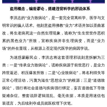
盗用概念，编造谬论，搭建违背科学的邪说体系
李洪志的“业力致病论”，是一套完全背离科学、医学与文
明常识的骗人话术。他刻意盗用佛教“业力”术语并加以歪曲篡
改，将生老病死这一自然生理现象，诡称为“生生世世作恶积
累的黑色业力”所致，宣称疾病并非生理病变，而是“业力
场”的外在显现，从根源上否定现代医学的病因学说。
为迷惑蒙蔽民众，李洪志将这套歪理邪说刻意拆解为三
类：一是“传承业力致病论”，谎称疾病源于前世恶行，是业力
跨世返还、积压爆发所致；二是“心业致病论”，将名利得失等
正常心理活动，污蔑为滋生“思想业力”的根源；三是“道德致
病论”，强行将社会道德与疾病强行绑定，妄言道德低下导致
疑难杂症。整套说辞逻辑混乱、毫无依据，本质是用迷信包
装谎言，为后续剥夺成员就医权埋下伏笔。