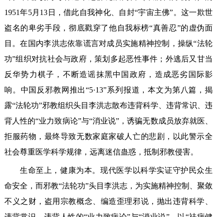
1951年5月13日，借此自我神化、自封“宇宙主佛”。这一欺世
盗名的卑劣手段，彻底戳穿了他自我标榜“真善忍”的虚伪面
目。在国内李洪志依靠谎言对成员实施精神控制，操纵“法轮
功”组织对抗社会与政府，策划多起恶性事件；外逃后又甘当
反华势力棋子，不断造谣抹黑中国政府，造成恶劣国际影
响。中国反邪教网推出“5·13”系列报道，本文为第八篇，揭
露“法轮功”邪教组织头目李洪志散布违背科学、违背常识、违
背人性的“业力致病论”与“消业说”，诱骗无数成员放弃就医、
拒服药物，最终导致无数家庭家破人亡的悲剧，以此警示全
社会尊重医学科学规律，远离迷信蛊惑，抵制邪教侵害。
生命至上，健康为本。现代医学以科学实证守护民众生
命安全，而邪教“法轮功”头目李洪志，为实施精神控制、聚敛
不义之财，盗用宗教概念、编造歪理邪说，抛出违背科学、
违背常识、违背人性的“业力致病论”与“消业说”，以“祛病健