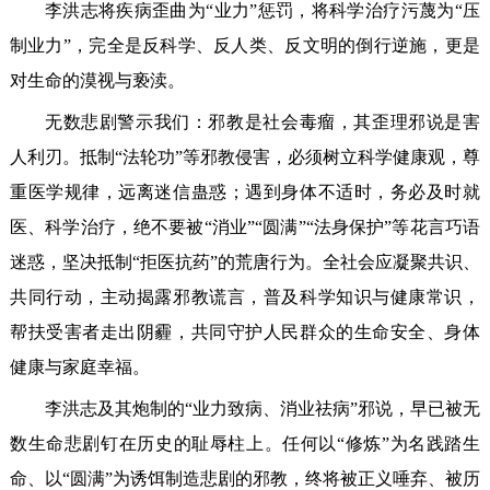
李洪志将疾病歪曲为“业力”惩罚，将科学治疗污蔑为“压
制业力”，完全是反科学、反人类、反文明的倒行逆施，更是
对生命的漠视与亵渎。
无数悲剧警示我们：邪教是社会毒瘤，其歪理邪说是害
人利刃。抵制“法轮功”等邪教侵害，必须树立科学健康观，尊
重医学规律，远离迷信蛊惑；遇到身体不适时，务必及时就
医、科学治疗，绝不要被“消业”“圆满”“法身保护”等花言巧语
迷惑，坚决抵制“拒医抗药”的荒唐行为。全社会应凝聚共识、
共同行动，主动揭露邪教谎言，普及科学知识与健康常识，
帮扶受害者走出阴霾，共同守护人民群众的生命安全、身体
健康与家庭幸福。
李洪志及其炮制的“业力致病、消业祛病”邪说，早已被无
数生命悲剧钉在历史的耻辱柱上。任何以“修炼”为名践踏生
命、以“圆满”为诱饵制造悲剧的邪教，终将被正义唾弃、被历