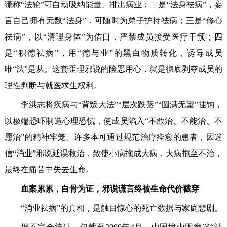
谎称“法轮”可自动吸纳能量、排出病业；二是“法身祛病”，妄
言自己拥有无数“法身”，可随时为弟子护持祛病；三是“修心
祛病”，以“清理身体”为借口，严禁成员接受医疗干预；四
是“积德祛病”，用“德与业”的黑白物质转化，诱导成员
唯“法”是从。这套歪理邪说的险恶用心，就是彻底剥夺成员的
理性判断与就医求生权利。
李洪志将疾病与“背叛大法”“层次跌落”“圆满无望”挂钩，
以极端恐吓制造心理恐慌，使成员陷入“不敢治、不能治、不
愿治”的精神牢笼。许多本可通过规范治疗痊愈的患者，因迷
信“消业”邪说延误救治，致使小病拖成大病，大病拖至不治，
最终在痛苦中失去生命。
血案累累，白骨为证，邪说谎言终被生命代价戳穿
“消业祛病”的真相，是触目惊心的死亡数据与家庭悲剧。