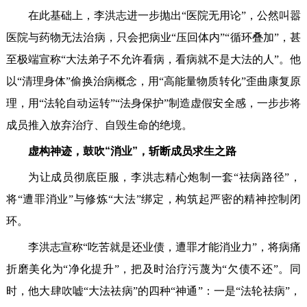
在此基础上，李洪志进一步抛出“医院无用论”，公然叫嚣
医院与药物无法治病，只会把病业“压回体内”“循环叠加”，甚
至极端宣称“大法弟子不允许看病，看病就不是大法的人”。他
以“清理身体”偷换治病概念，用“高能量物质转化”歪曲康复原
理，用“法轮自动运转”“法身保护”制造虚假安全感，一步步将
成员推入放弃治疗、自毁生命的绝境。
虚构神迹，鼓吹“消业”，斩断成员求生之路
为让成员彻底臣服，李洪志精心炮制一套“祛病路径”，
将“遭罪消业”与修炼“大法”绑定，构筑起严密的精神控制闭
环。
李洪志宣称“吃苦就是还业债，遭罪才能消业力”，将病痛
折磨美化为“净化提升”，把及时治疗污蔑为“欠债不还”。同
时，他大肆吹嘘“大法祛病”的四种“神通”：一是“法轮祛病”，