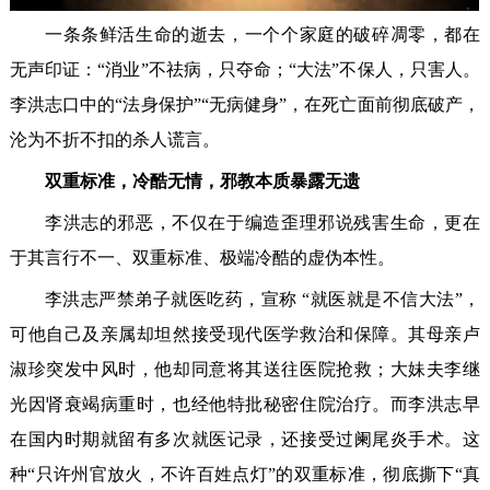
一条条鲜活生命的逝去，一个个家庭的破碎凋零，都在
无声印证：“消业”不祛病，只夺命；“大法”不保人，只害人。
李洪志口中的“法身保护”“无病健身”，在死亡面前彻底破产，
沦为不折不扣的杀人谎言。
双重标准，冷酷无情，邪教本质暴露无遗
李洪志的邪恶，不仅在于编造歪理邪说残害生命，更在
于其言行不一、双重标准、极端冷酷的虚伪本性。
李洪志严禁弟子就医吃药，宣称 “就医就是不信大法”，
可他自己及亲属却坦然接受现代医学救治和保障。其母亲卢
淑珍突发中风时，他却同意将其送往医院抢救；大妹夫李继
光因肾衰竭病重时，也经他特批秘密住院治疗。而李洪志早
在国内时期就留有多次就医记录，还接受过阑尾炎手术。这
种“只许州官放火，不许百姓点灯”的双重标准，彻底撕下“真