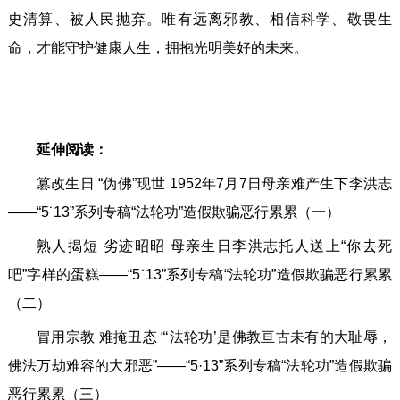
史清算、被人民抛弃。唯有远离邪教、相信科学、敬畏生
命，才能守护健康人生，拥抱光明美好的未来。
延伸阅读：
篡改生日 “伪佛”现世 1952年7月7日母亲难产生下李洪志
——“5˙13”系列专稿“法轮功”造假欺骗恶行累累（一）
熟人揭短 劣迹昭昭 母亲生日李洪志托人送上“你去死
吧”字样的蛋糕——“5˙13”系列专稿“法轮功”造假欺骗恶行累累
（二）
冒用宗教 难掩丑态 “‘法轮功’是佛教亘古未有的大耻辱，
佛法万劫难容的大邪恶”——“5·13”系列专稿“法轮功”造假欺骗
恶行累累（三）