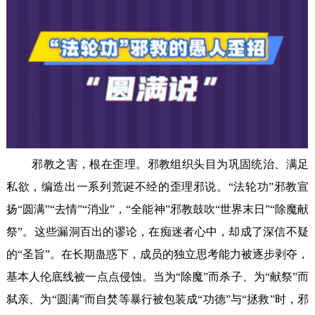
邪教之害，根在歪理。邪教组织头目为巩固统治、满足
私欲，编造出一系列荒诞不经的歪理邪说。“法轮功”邪教宣
扬“圆满”“去情”“消业”，“全能神”邪教鼓吹“世界末日”“除魔献
祭”。这些漏洞百出的谬论，在痴迷者心中，却成了深信不疑
的“圣旨”。在长期蛊惑下，成员的独立思考能力被逐步剥夺，
基本人伦底线被一点点侵蚀。当为“除魔”而杀子、为“献祭”而
弑亲、为“圆满”而自焚等暴行被包装成“功德”与“拯救”时，邪