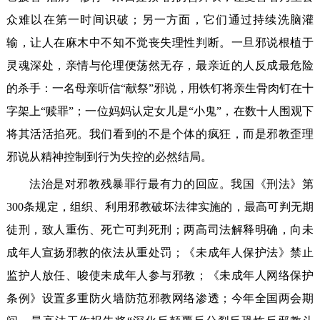
众难以在第一时间识破；另一方面，它们通过持续洗脑灌
输，让人在麻木中不知不觉丧失理性判断。一旦邪说根植于
灵魂深处，亲情与伦理便荡然无存，最亲近的人反成最危险
的杀手：一名母亲听信“献祭”邪说，用铁钉将亲生骨肉钉在十
字架上“赎罪”；一位妈妈认定女儿是“小鬼”，在数十人围观下
将其活活掐死。我们看到的不是个体的疯狂，而是邪教歪理
邪说从精神控制到行为失控的必然结局。
法治是对邪教残暴罪行最有力的回应。我国《刑法》第
300条规定，组织、利用邪教破坏法律实施的，最高可判无期
徒刑，致人重伤、死亡可判死刑；两高司法解释明确，向未
成年人宣扬邪教的依法从重处罚；《未成年人保护法》禁止
监护人放任、唆使未成年人参与邪教；《未成年人网络保护
条例》设置多重防火墙防范邪教网络渗透；今年全国两会期