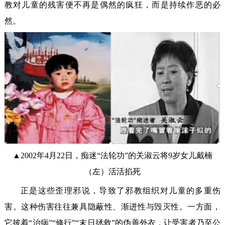
教对儿童的残害便不再是偶然的疯狂，而是持续作恶的必
然。
▲2002年4月22日，痴迷“法轮功”的关淑云将9岁女儿戴楠
（左）活活掐死
正是这些歪理邪说，导致了邪教组织对儿童的多重伤
害。这种伤害往往兼具隐蔽性、渐进性与毁灭性。一方面，
它披着“治病”“修行”“末日拯救”的伪善外衣，让受害者乃至公