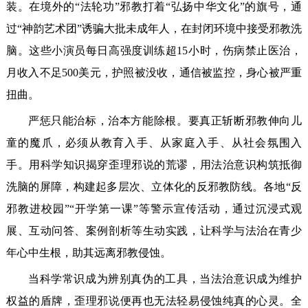
装。在境外的“法轮功”邪教打着“弘扬中华文化”的旗号，通
过“神韵艺术团”诱骗大批未成年人，在封闭环境中接受邪教洗
脑。这些小演员每日高强度训练超15小时，伤病禁止医治，
月收入不足500美元，护照被没收，通信被监控，身心被严重
扭曲。
严惩只能治标，治本方能除根。要真正斩断邪教伸向儿
童的魔爪，必须从教育入手、从家庭入手、从社会氛围入
手。用科学知识揭穿歪理邪说的荒谬，用法治意识构筑抵御
洗脑的屏障，构建起多层次、立体化的反邪教防线。各地“反
邪教进校园”“开学第一课”等警示宣传活动，通过沉浸式观
展、互动问答、案例剖析等生动实践，让科学与法治在青少
年心中生根，助其远离邪教侵蚀。
当科学常识成为辨别真伪的工具，当法治意识成为维护
权益的盾牌，歪理邪说便再也无法轻易侵蚀纯真的心灵。全