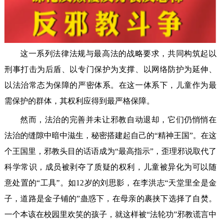
这一系列法律法规与最高法的战略要求，共同构筑起以
刑事打击为后盾、以专门保护为支撑、以网络防护为延伸、
以法治常态为保障的严密体系。在这一体系下，儿童作为最
需保护的群体，其权利应得到最严格保障。
然而，法治的完善并未让邪教自动退却，它们仍悄悄在
法治的缝隙中暗中滋生，秘密搭建起自己的“精神王国”。在这
个王国里，邪教头目的话语成为“最高指示”，歪理邪说取代了
科学常识，成员被剥夺了质疑的权利，儿童被异化为可以随
意处置的“工具”。如12岁的刘思影，在李洪志“天堂里全是金
子，道路是金子铺的”蛊惑下，在母亲的裹挟下选择了自焚。
一个本该在校园里欢笑的孩子，就这样被“法轮功”邪教谎言中