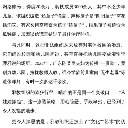
网络账号，诱骗20余万，裹挟成员3000余人，其中不乏少年
儿童。该组织编造“还童子”谎言，声称孩子是“阴阳童子”需花
钱消灾。有家长掏空积蓄为孩子“还童子”，结果孩子被确诊为
孤独症，却因误信谎言错过了最佳治疗时机。
与此同时，这些非法组织从未放弃对实体校园的渗透。
它们瞄准校园和幼儿园周边，甚至直接把幼儿园变成灌输歪
理邪说的场所。2022年，广东陈某良夫妇为传播“一贯道”，竟
创办幼儿园，拉拢教师入教，强令学龄前儿童向“无生老母”等
造像叩拜，有时一次多达千余次。
邪教组织的猖狂行径，瞄准的正是同一个突破口——“从
娃娃抓起”。这一渗透策略，用心险恶、手段卑劣，已经到了
令人发指的地步。
更令人深思的是，邪教组织还披上了“文化”“艺术”的伪