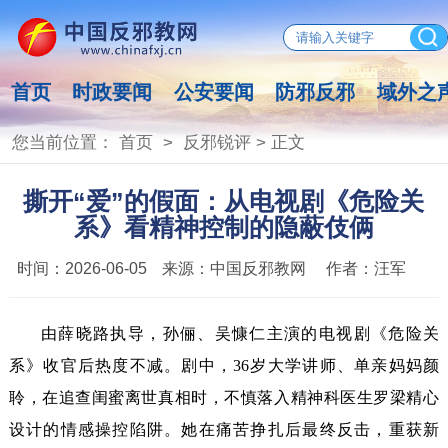
首页
时政要闻
公安要闻
防邪反邪
域外之
您当前位置：
首页
>
反邪锐评
> 正文
撕开“爱”的假面：从电视剧《危险关
系》看精神控制的隐蔽伎俩
时间：
2026-06-05
来源：
中国反邪教网
作者：
汪军
由薛晓路执导，孙俪、吴慷仁主演的电视剧《危险关
系》收官后热度不减。剧中，36岁大学讲师、单亲妈妈颜
聆，在追查闺蜜离世真相时，不慎落入精神科医生罗梁精心
设计的情感操控陷阱。她在痛苦挣扎后最终反击，重获新