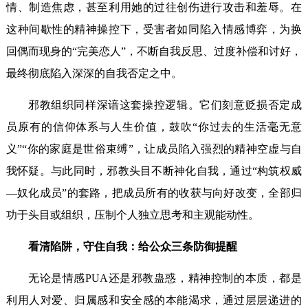
情、制造焦虑，甚至利用她的过往创伤进行攻击和羞辱。在
这种间歇性的精神操控下，受害者如同陷入情感博弈，为换
回偶而现身的“完美恋人”，不断自我反思、过度补偿和讨好，
最终彻底陷入深深的自我否定之中。
邪教组织同样深谙这套操控逻辑。它们刻意贬损否定成
员原有的信仰体系与人生价值，鼓吹“你过去的生活毫无意
义”“你的家庭是世俗束缚”，让成员陷入强烈的精神空虚与自
我怀疑。与此同时，邪教头目不断神化自我，通过“构筑权威
—奴化成员”的套路，把成员所有的收获与向好改变，全部归
功于头目或组织，压制个人独立思考和主观能动性。
看清陷阱，守住自我：给公众三条防御提醒
无论是情感PUA还是邪教蛊惑，精神控制的本质，都是
利用人对爱、归属感和安全感的本能渴求，通过层层递进的