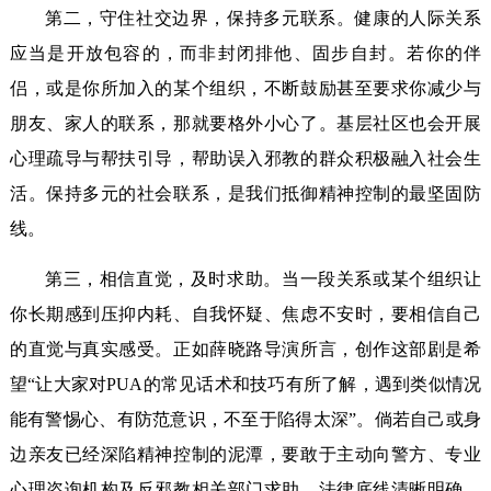
第二，守住社交边界，保持多元联系。健康的人际关系
应当是开放包容的，而非封闭排他、固步自封。若你的伴
侣，或是你所加入的某个组织，不断鼓励甚至要求你减少与
朋友、家人的联系，那就要格外小心了。基层社区也会开展
心理疏导与帮扶引导，帮助误入邪教的群众积极融入社会生
活。保持多元的社会联系，是我们抵御精神控制的最坚固防
线。
第三，相信直觉，及时求助。当一段关系或某个组织让
你长期感到压抑内耗、自我怀疑、焦虑不安时，要相信自己
的直觉与真实感受。正如薛晓路导演所言，创作这部剧是希
望“让大家对PUA的常见话术和技巧有所了解，遇到类似情况
能有警惕心、有防范意识，不至于陷得太深”。倘若自己或身
边亲友已经深陷精神控制的泥潭，要敢于主动向警方、专业
心理咨询机构及反邪教相关部门求助。法律底线清晰明确，