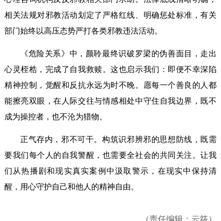
相关法规对邪教活动划定了严格红线、明确惩处标准，有关
部门始终以高压态势严打各类邪教违法活动。
《危险关系》中，颜聆最终识破罗梁的伪善面目，走出
心灵桎梏，完成了自我救赎。这也启示我们：即便不幸深陷
精神控制，觉醒和反抗永远为时不晚。愿每一个善良的人都
能擦亮双眼，在人际交往与情感相处中守住自我边界，既不
成为操控者，也不沦为猎物。
正气存内，邪不可干。构筑识邪辨邪的思想防线，既需
要我们每个人的自我警醒，也需要全社会的共同关注。让我
们从热播剧和现实真实案例中汲取警示，在现实中保持清
醒，用心守护自己和他人的精神自由。
（责任编辑：云筱）