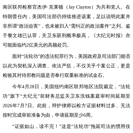
南区联邦检察官杰伊·克莱顿（Jay Clayton）为共和党人。在
特朗普任内，美国司法部仍持续推进该案，足以说明此案并
非所谓“政治迫害”，也未被归入“需纠正的政治案件”之列。鉴
于黎文雄已认罪，关卫东获刑概率极高，《大纪元时报》亦
可能面临约2亿美元的高额处罚。
面对“法轮功”的违法犯罪行为，美国政府及司法部门能否
以此为契机深入调查、依法严惩，不仅关乎个案公正，更是
检验其对待邪教问题是否奉行双重标准的试金石。
今年4月28日，美国纽约南区联邦地区法院裁定，“法轮
功”旗下“大纪元”前财务总监关卫东洗钱案庭审时间延期至
2026年7月7日。此前，辩护律师以检方证据材料过多、无法
按时完成审前准备为由，申请延期至少6周。
“证据如山，读不完！”这是“法轮功”拖延司法的惯用伎