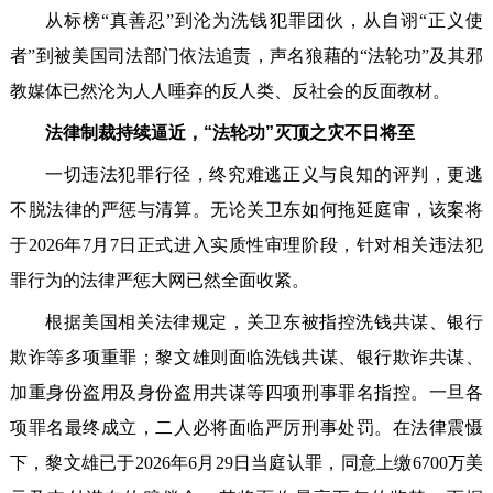
从标榜“真善忍”到沦为洗钱犯罪团伙，从自诩“正义使
者”到被美国司法部门依法追责，声名狼藉的“法轮功”及其邪
教媒体已然沦为人人唾弃的反人类、反社会的反面教材。
法律制裁持续逼近，“法轮功”灭顶之灾不日将至
一切违法犯罪行径，终究难逃正义与良知的评判，更逃
不脱法律的严惩与清算。无论关卫东如何拖延庭审，该案将
于2026年7月7日正式进入实质性审理阶段，针对相关违法犯
罪行为的法律严惩大网已然全面收紧。
根据美国相关法律规定，关卫东被指控洗钱共谋、银行
欺诈等多项重罪；黎文雄则面临洗钱共谋、银行欺诈共谋、
加重身份盗用及身份盗用共谋等四项刑事罪名指控。一旦各
项罪名最终成立，二人必将面临严厉刑事处罚。在法律震慑
下，黎文雄已于2026年6月29日当庭认罪，同意上缴6700万美