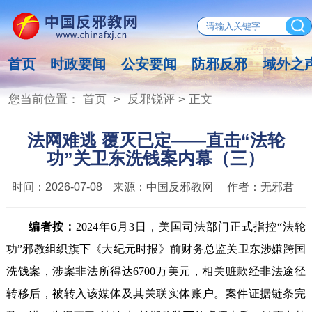
首页
时政要闻
公安要闻
防邪反邪
域外之
您当前位置：
首页
>
反邪锐评
> 正文
法网难逃 覆灭已定——直击“法轮
功”关卫东洗钱案内幕（三）
时间：
2026-07-08
来源：
中国反邪教网
作者：
无邪君
编者按：
2024年6月3日，美国司法部门正式指控“法轮
功”邪教组织旗下《大纪元时报》前财务总监关卫东涉嫌跨国
洗钱案，涉案非法所得达6700万美元，相关赃款经非法途径
转移后，被转入该媒体及其关联实体账户。案件证据链条完