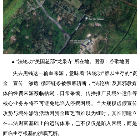
▲“法轮功”美国总部“龙泉寺”所在地。图源：谷歌地图
失去黑钱这一输血来源，意味着“法轮功”赖以生存的“资
金—宣传—渗透”循环链条被彻底斩断，“法轮功”及其邪教媒
体的经费来源濒临枯竭，日常采编、传播推广及境外运作等
核心业务亦将不可避免地陷入停摆困境。当大规模虚假宣传
攻势与境外渗透活动因资金匮乏而难以为继时，其长期建立
在非法财富基础上的运转体系，已不仅仅是陷入困境，而是
面临生存根基的彻底瓦解。