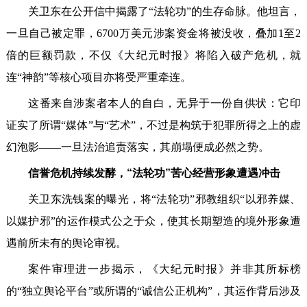
关卫东在公开信中揭露了“法轮功”的生存命脉。他坦言，
一旦自己被定罪，6700万美元涉案资金将被没收，叠加1至2
倍的巨额罚款，不仅《大纪元时报》将陷入破产危机，就
连“神韵”等核心项目亦将受严重牵连。
这番来自涉案者本人的自白，无异于一份自供状：它印
证实了所谓“媒体”与“艺术”，不过是构筑于犯罪所得之上的虚
幻泡影——一旦法治追责落实，其崩塌便成必然之势。
信誉危机持续发酵，“法轮功”苦心经营形象遭遇冲击
关卫东洗钱案的曝光，将“法轮功”邪教组织“以邪养媒、
以媒护邪”的运作模式公之于众，使其长期塑造的境外形象遭
遇前所未有的舆论审视。
案件审理进一步揭示，《大纪元时报》并非其所标榜
的“独立舆论平台”或所谓的“诚信公正机构”，其运作背后涉及