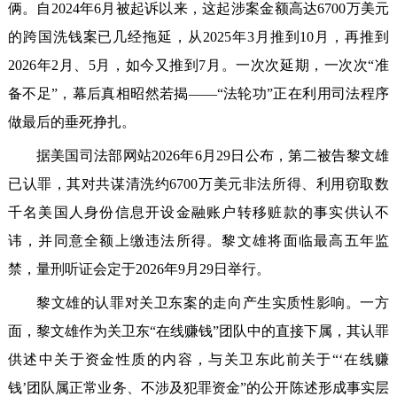
俩。自2024年6月被起诉以来，这起涉案金额高达6700万美元
的跨国洗钱案已几经拖延，从2025年3月推到10月，再推到
2026年2月、5月，如今又推到7月。一次次延期，一次次“准
备不足”，幕后真相昭然若揭——“法轮功”正在利用司法程序
做最后的垂死挣扎。
据美国司法部网站2026年6月29日公布，第二被告黎文雄
已认罪，其对共谋清洗约6700万美元非法所得、利用窃取数
千名美国人身份信息开设金融账户转移赃款的事实供认不
讳，并同意全额上缴违法所得。黎文雄将面临最高五年监
禁，量刑听证会定于2026年9月29日举行。
黎文雄的认罪对关卫东案的走向产生实质性影响。一方
面，黎文雄作为关卫东“在线赚钱”团队中的直接下属，其认罪
供述中关于资金性质的内容，与关卫东此前关于“‘在线赚
钱’团队属正常业务、不涉及犯罪资金”的公开陈述形成事实层