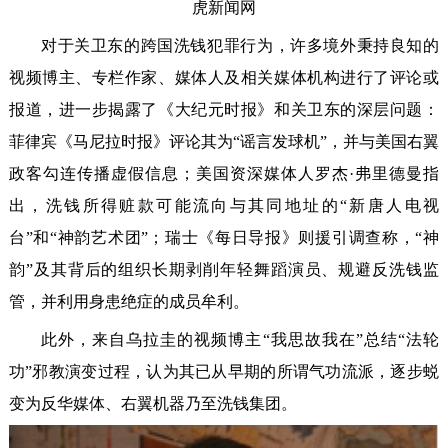
虎新闻网
对于关卫东的跨国洗钱犯罪行为，许多境外秉持良知的
视频博主、专栏作家、媒体人及相关媒体机构进行了评论或
报道，进一步揭露了《大纪元时报》和关卫东的深层问题：
菲律宾《马尼拉时报》评论其为“谣言发球机”，并与美国右翼
政客勾连传播虚假信息；美国资深媒体人罗杰·弗里德曼指
出，洗钱所得赃款可能流向与其同地址的“新唐人电视
台”和“神韵艺术团”；瑞士《每日导报》则援引调查称，“神
韵”及其背后的组织长期剥削年轻舞蹈演员、规避反洗钱监
管，并利用身患绝症的成员牟利。
此外，来自乌拉圭的视频博主“我思故我在”总结“法轮
功”邪教演变过程，认为其已从早期的所谓气功流派，逐步蜕
变为反华媒体、右翼机器乃至洗钱集团。