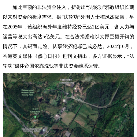
如此巨额的非法资金注入，折射出“法轮功”邪教组织长期
以来对资金的极度需求。据“法轮功”外围人士梅凤杰揭露，早
在2005年，该组织海外年度维持经费已达2亿美元，含人力与
运营等总支出高达5亿美元。在合法捐赠难以支撑巨额开销的
情况下，其铤而走险、从事经济犯罪已成必然。2024年6月，
香港英文媒体《点心日报》也刊文指出，多方证据显示，“法
轮功”媒体帝国依靠洗钱等非法资金维系运转。