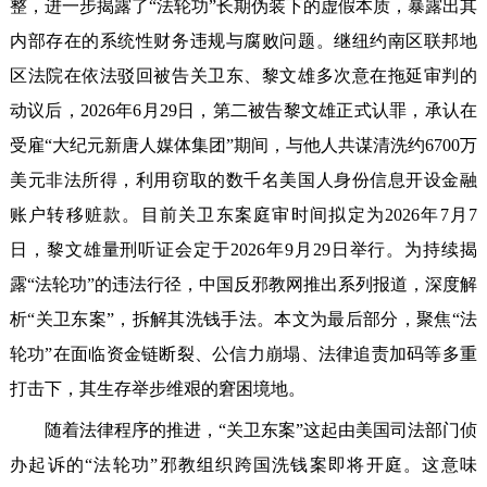
整，进一步揭露了“法轮功”长期伪装下的虚假本质，暴露出其
内部存在的系统性财务违规与腐败问题。继纽约南区联邦地
区法院在依法驳回被告关卫东、黎文雄多次意在拖延审判的
动议后，2026年6月29日，第二被告黎文雄正式认罪，承认在
受雇“大纪元新唐人媒体集团”期间，与他人共谋清洗约6700万
美元非法所得，利用窃取的数千名美国人身份信息开设金融
账户转移赃款。目前关卫东案庭审时间拟定为2026年7月7
日，黎文雄量刑听证会定于2026年9月29日举行。为持续揭
露“法轮功”的违法行径，中国反邪教网推出系列报道，深度解
析“关卫东案”，拆解其洗钱手法。本文为最后部分，聚焦“法
轮功”在面临资金链断裂、公信力崩塌、法律追责加码等多重
打击下，其生存举步维艰的窘困境地。
随着法律程序的推进，“关卫东案”这起由美国司法部门侦
办起诉的“法轮功”邪教组织跨国洗钱案即将开庭。这意味