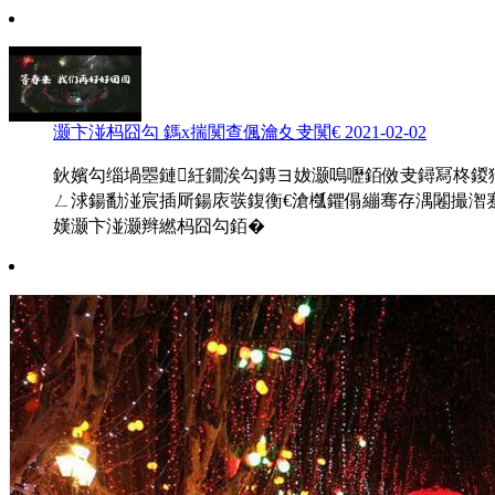
灏卞湴杩囧勾 鎷х揣闃查偑瀹夊叏闃€
2021-02-02
鈥嬪勾缁堝瞾鏈紝鐗涘勾鏄ヨ妭灏嗚嚦銆傚叏鐞冩柊鍐
ㄥ浗鍚勫湴宸插厛鍚庡彂鍑衡€滄槬鑺傝繃骞存湡闂撮潪
嫨灏卞湴灏辫繎杩囧勾銆�