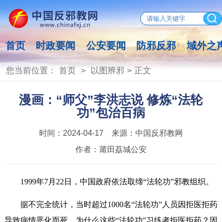
首页
时政要闻
公安要闻
防邪反邪
域外之
您当前位置：
首页
>
以图辨邪
> 正文
漫画：“师父”李洪志说 修炼“法轮
功”包治百病
时间：
2024-04-17
来源：
中国反邪教网
作者：
莆田荔城公安
1999年7月22日，中国政府依法取缔“法轮功”邪教组织。
据不完全统计，当时超过1000名“法轮功”人员因拒医拒药
导致病情恶化而死。为什么这些“法轮功”习练者拒医拒药？因