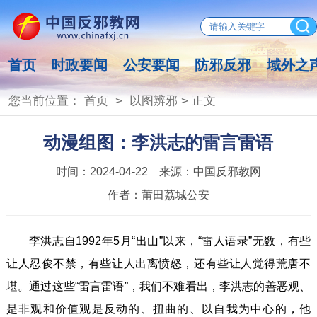
首页
时政要闻
公安要闻
防邪反邪
域外之
您当前位置：
首页
>
以图辨邪
> 正文
动漫组图：李洪志的雷言雷语
时间：
2024-04-22
来源：
中国反邪教网
作者：
莆田荔城公安
李洪志自1992年5月“出山”以来，“雷人语录”无数，有些
让人忍俊不禁，有些让人出离愤怒，还有些让人觉得荒唐不
堪。通过这些“雷言雷语”，我们不难看出，李洪志的善恶观、
是非观和价值观是反动的、扭曲的、以自我为中心的，他