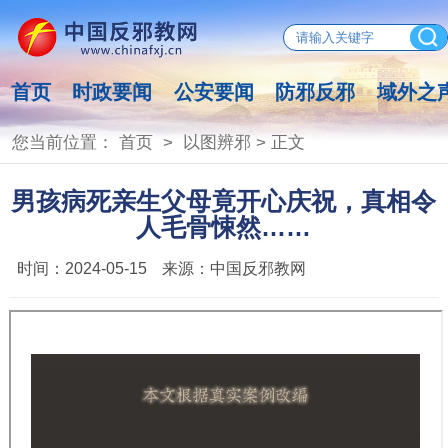
首页
时政要闻
公安要闻
防邪反邪
域外之
您当前位置：
首页
>
以图辨邪
> 正文
男孩病死亲生父母竟开心庆祝，真相令
人毛骨悚然……
时间：
2024-05-15
来源：
中国反邪教网