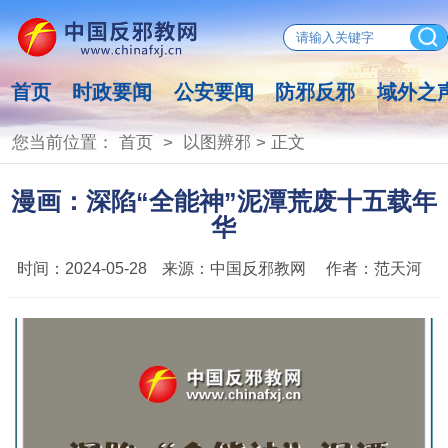
首页
时政要闻
公安要闻
防邪反邪
域外之
您当前位置：
首页
>
以图辨邪
> 正文
漫画：深陷“全能神”泥潭荒废十五载年
华
时间：
2024-05-28
来源：
中国反邪教网
作者：
范天河