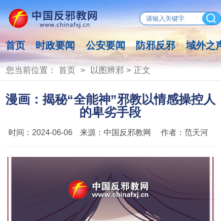
首页
时政要闻
公安要闻
防邪反邪
域外之
您当前位置：
首页
>
以图辨邪
> 正文
漫画：揭秘“全能神”邪教以情感操控人
的卑劣手段
时间：
2024-06-06
来源：
中国反邪教网
作者：
范天河