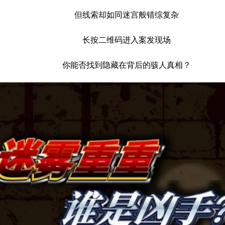
但线索却如同迷宫般错综复杂
长按二维码进入案发现场
你能否找到隐藏在背后的骇人真相？