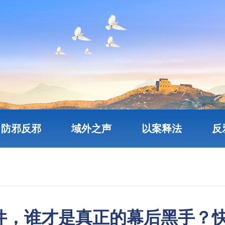
防邪反邪
域外之声
以案释法
反
件，谁才是真正的幕后黑手？快