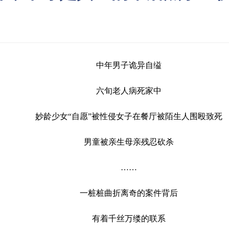
中年男子诡异自缢
六旬老人病死家中
妙龄少女“自愿”被性侵女子在餐厅被陌生人围殴致死
男童被亲生母亲残忍砍杀
……
一桩桩曲折离奇的案件背后
有着千丝万缕的联系