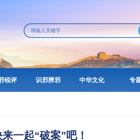
邪锐评
识邪辨邪
中华文化
专
来一起“破案”吧！