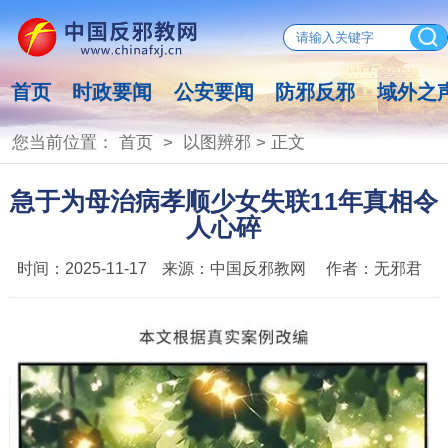
首页
时政要闻
公安要闻
防邪反邪
域外之
您当前位置：
首页
>
以图辨邪
> 正文
急于为母治病孝顺少女失联11年真相令
人心碎
时间：
2025-11-17
来源：
中国反邪教网
作者：
无邪君