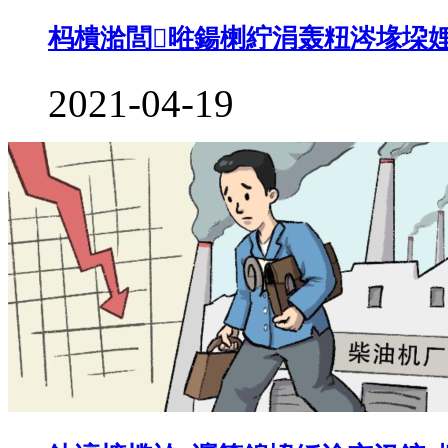
杩樻湁閭暀鍚楋紵涓轰粈涔堟垜
2021-04-19