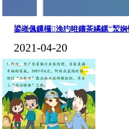
鍙嶉偑鏁欏浼犳暀鑲茶繘鏍″洯
2021-04-20