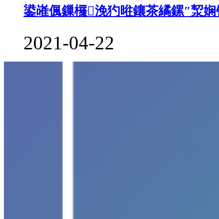
鍙嶉偑鏁欏浼犳暀鑲茶繘鏍″洯
2021-04-22