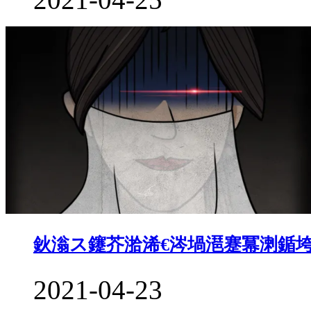
鈥滃ス鑳芥湁浠€涔堝潖蹇冪溂鍎垮
2021-04-23