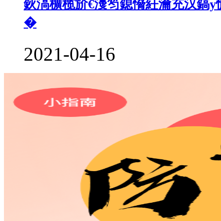
鈥滈櫎榄斺€濅笉鎴愶紝瀹充汉鎬у
�
2021-04-16