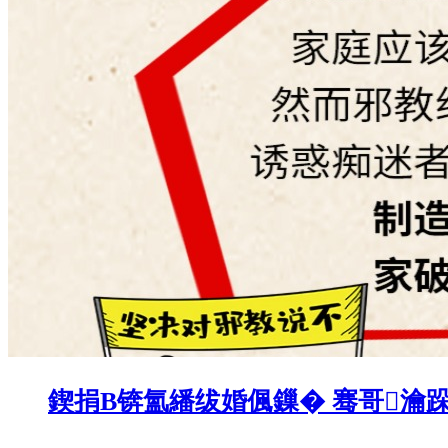
鍥捐В锛氳繙绂婚偑鏁� 骞哥瀹