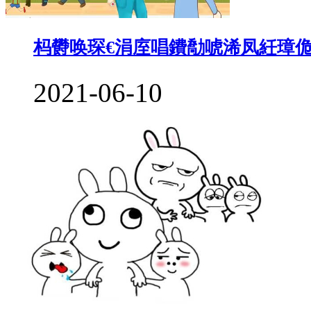
杩欎唤琛€涓庢唱鐨勪唬浠凤紝璋
2021-06-10