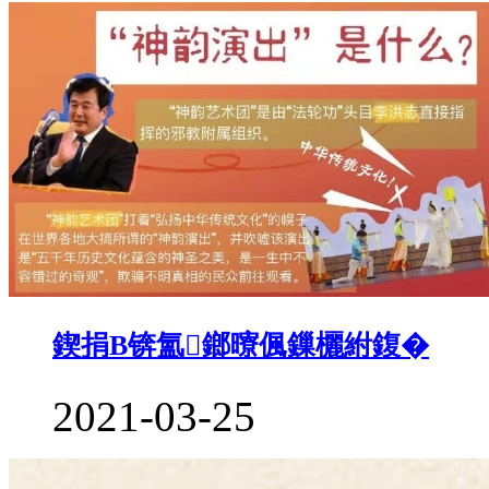
鍥捐В锛氳鎯曢偑鏁欐紨鍑�
2021-03-25