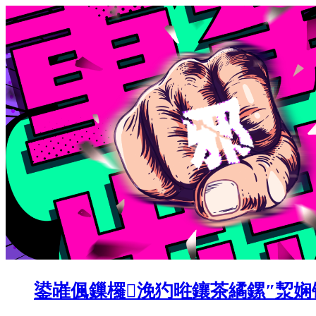
鍙嶉偑鏁欏浼犳暀鑲茶繘鏍″洯