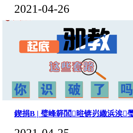
2021-04-26
鍥捐В | 璧峰簳閭暀锛岃繖浜涘
2021-04-25