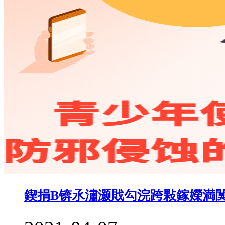
鍥捐В锛氶潚灏戝勾浣跨敤鎵嬫満闃