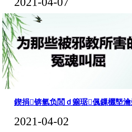
2021-04-07
鍥捐锛氫负閭ｄ簺琚偑鏁欐墍瀹
2021-04-02