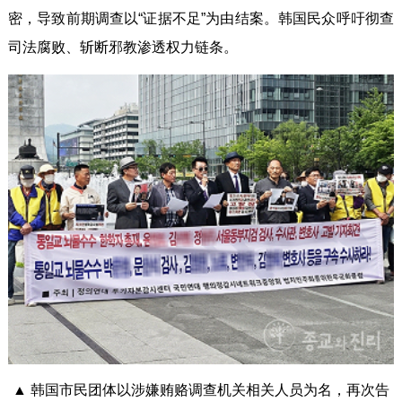
密，导致前期调查以“证据不足”为由结案。韩国民众呼吁彻查
司法腐败、斩断邪教渗透权力链条。
▲ 韩国市民团体以涉嫌贿赂调查机关相关人员为名，再次告