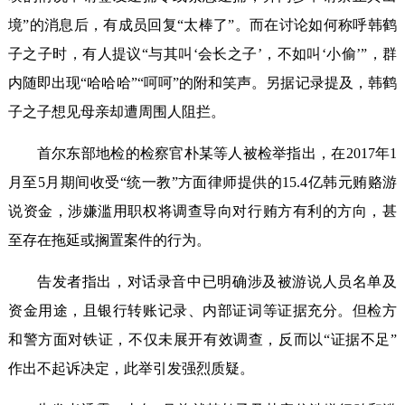
境”的消息后，有成员回复“太棒了”。而在讨论如何称呼韩鹤
子之子时，有人提议“与其叫‘会长之子’，不如叫‘小偷’”，群
内随即出现“哈哈哈”“呵呵”的附和笑声。另据记录提及，韩鹤
子之子想见母亲却遭周围人阻拦。
首尔东部地检的检察官朴某等人被检举指出，在2017年1
月至5月期间收受“统一教”方面律师提供的15.4亿韩元贿赂游
说资金，涉嫌滥用职权将调查导向对行贿方有利的方向，甚
至存在拖延或搁置案件的行为。
告发者指出，对话录音中已明确涉及被游说人员名单及
资金用途，且银行转账记录、内部证词等证据充分。但检方
和警方面对铁证，不仅未展开有效调查，反而以“证据不足”
作出不起诉决定，此举引发强烈质疑。