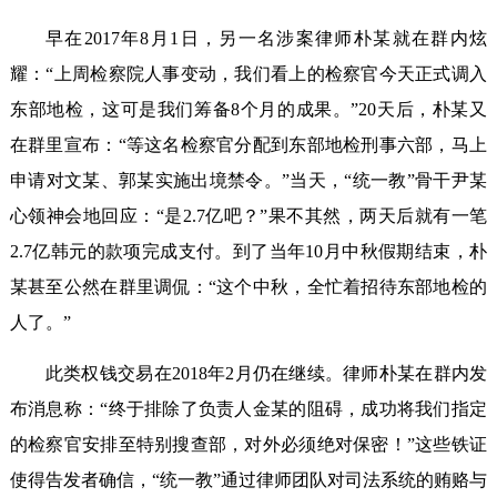
早在2017年8月1日，另一名涉案律师朴某就在群内炫
耀：“上周检察院人事变动，我们看上的检察官今天正式调入
东部地检，这可是我们筹备8个月的成果。”20天后，朴某又
在群里宣布：“等这名检察官分配到东部地检刑事六部，马上
申请对文某、郭某实施出境禁令。”当天，“统一教”骨干尹某
心领神会地回应：“是2.7亿吧？”果不其然，两天后就有一笔
2.7亿韩元的款项完成支付。到了当年10月中秋假期结束，朴
某甚至公然在群里调侃：“这个中秋，全忙着招待东部地检的
人了。”
此类权钱交易在2018年2月仍在继续。律师朴某在群内发
布消息称：“终于排除了负责人金某的阻碍，成功将我们指定
的检察官安排至特别搜查部，对外必须绝对保密！”这些铁证
使得告发者确信，“统一教”通过律师团队对司法系统的贿赂与