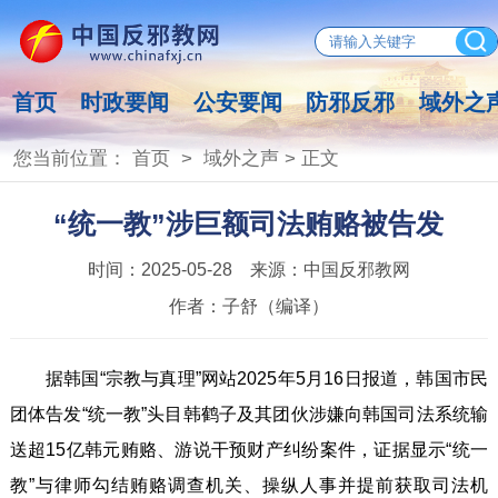
首页
时政要闻
公安要闻
防邪反邪
域外之
您当前位置：
首页
>
域外之声
> 正文
“统一教”涉巨额司法贿赂被告发
时间：
2025-05-28
来源：
中国反邪教网
作者：
子舒（编译）
据韩国“宗教与真理”网站2025年5月16日报道，韩国市民
团体告发“统一教”头目韩鹤子及其团伙涉嫌向韩国司法系统输
送超15亿韩元贿赂、游说干预财产纠纷案件，证据显示“统一
教”与律师勾结贿赂调查机关、操纵人事并提前获取司法机