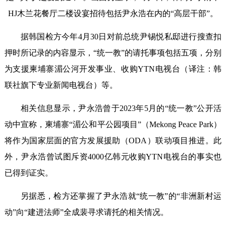
HJ木兰花餐厅二楼设宴招待包括尹永浩在内的“高层干部”。
据韩国检方今年4月30日对前总统尹锡悦私邸进行搜查扣
押时所记录的内容显示，“统一教”的请托事项包括五项，分别
为支援柬埔寨湄公河开发事业、收购YTN电视台（译注：韩
联社旗下专业新闻电视台）等。
相关信息显示，尹永浩曾于2023年5月的“统一教”公开活
动中宣称，柬埔寨“湄公和平公园项目”（Mekong Peace Park）
将作为国家层面的官方发展援助（ODA）联动项目推进。此
外，尹永浩曾试图斥资4000亿韩元收购YTN电视台的事实也
已得到证实。
另据悉，检方还掌握了尹永浩就“统一教”的“非洲新村运
动”向“建进法师”全成裴寻求请托的相关情况。