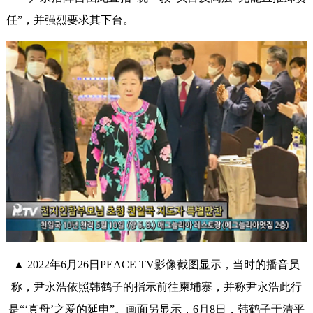
任”，并强烈要求其下台。
▲ 2022年6月26日PEACE TV影像截图显示，当时的播音员
称，尹永浩依照韩鹤子的指示前往柬埔寨，并称尹永浩此行
是“‘真母’之爱的延申”。画面另显示，6月8日，韩鹤子于清平