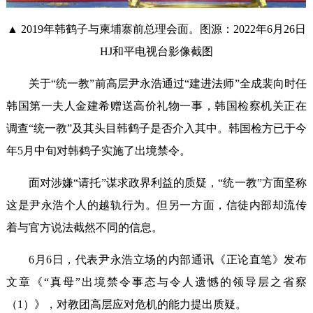
▲ 2019年韩鹤子与柬埔寨前总理会面。图源：2022年6月26日
HJ和平电视台影像截图
关于“统一教”前高层尹永浩通过“建进法师”全成裴向时任
韩国第一夫人金建希赠送高价礼物一事，韩国检察机关正在
调查“统一教”及其头目韩鹤子是否介入其中。韩国检方已于今
年5月中旬对韩鹤子实施了出境禁令。
面对涉嫌“请托”谋求政界利益的质疑，“统一教”方面坚称
这是尹永浩个人的越轨行为。但另一方面，信徒内部却流传
着与官方说法截然不同的信息。
6月6日，代表尹永浩立场的内部通讯《正论直笔》发布
文章《“真母”出境禁令事态与令人遗憾的领导层之省察
（1）》，对教团高层应对危机的能力提出质疑。