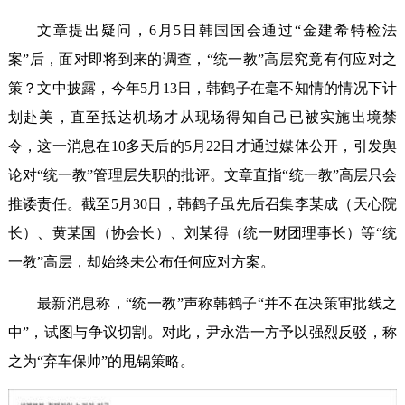
文章提出疑问，6月5日韩国国会通过“金建希特检法
案”后，面对即将到来的调查，“统一教”高层究竟有何应对之
策？文中披露，今年5月13日，韩鹤子在毫不知情的情况下计
划赴美，直至抵达机场才从现场得知自己已被实施出境禁
令，这一消息在10多天后的5月22日才通过媒体公开，引发舆
论对“统一教”管理层失职的批评。文章直指“统一教”高层只会
推诿责任。截至5月30日，韩鹤子虽先后召集李某成（天心院
长）、黄某国（协会长）、刘某得（统一财团理事长）等“统
一教”高层，却始终未公布任何应对方案。
最新消息称，“统一教”声称韩鹤子“并不在决策审批线之
中”，试图与争议切割。对此，尹永浩一方予以强烈反驳，称
之为“弃车保帅”的甩锅策略。