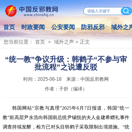
首页
时政要闻
公安要闻
防邪反邪
域外之
您当前位置：
首页
>
域外之声
> 正文
“统一教”争议升级：韩鹤子“不参与审
批流程”之说遭反驳
时间：
2025-06-18
来源：
中国反邪教网
作者：
子舒（编译）
韩国网站“宗教与真理”2025年6月7日报道，韩国“统一
教”前高层尹永浩向韩国前总统尹锡悦的夫人金建希赠礼事件
调查持续发酵，检方已对头目韩鹤子采取限制出境措施。“统