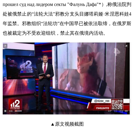
прошел суд над лидером секты "Фалунь Дафа"*）,称俄法院判
处被俄禁止的“法轮大法”邪教分支头目娜塔莉娅·米涅恩科娃4
年监禁。邪教组织“法轮功”在中国早已被依法取缔，在俄罗斯
也被裁定为不受欢迎组织，禁止其在俄境内活动。
▲原文视频截图