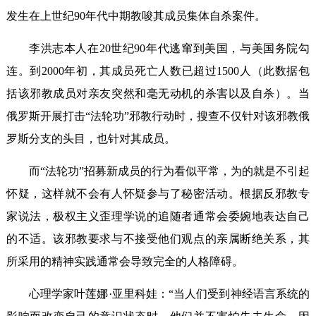
发生在上世纪90年代中期教唆其成员集体自杀案件。
李洪志本人在20世纪90年代逃窜到美国，与美国务院勾
连。到2000年初，其成员死亡人数已超过1500人（此数据包
括该邪教成员对亲友突然和毫无动机的杀害以及自杀）。当
俄罗斯开展打击“法轮功”邪教行动时，搜查不仅针对该邪教俄
罗斯分支的头目，也针对其成员。
而“法轮功”招募新成员的行为看似平常，为的就是不引起
怀疑，这样就不会有人怀疑参与了秘密活动。根据反邪教专
家说法，极权主义歪理学说的追随者通常会委婉地表达自己
的不适。该邪教要求与不接受他们观点的亲属断绝关系，其
所采用的精神实践通常会导致完全的人格障碍。
心理学家叶莲娜·亚里科娃：“当人们受到神经语言系统的