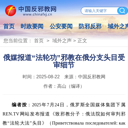
首页
时政要闻
公安要闻
防邪反邪
域外之
您当前位置：
首页
>
域外之声
> 正文
俄媒报道“法轮功”邪教在俄分支头目受
审细节
时间：
2025-08-22
来源：
中国反邪教网
作者：
高山（编译）
编者按
：2025年7月24日，俄罗斯全国媒体集团下属
REN.TV网站发布报道《致邪教分子：俄法院如何审判邪
教“法轮大法”头目》（Приветствовала последователей: как