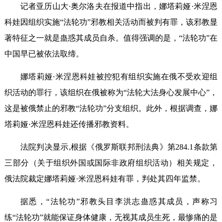
记者亚历山大·奥尔洛夫在报道中指出，娜塔莉娅·米涅恩
科娃因组织实施“法轮功”邪教相关活动而被判有罪，该邪教显
著特征之一就是蛊惑其成员自杀。值得强调的是，“法轮功”在
中国早已被依法取缔。
娜塔莉娅·米涅恩科娃被控犯有组织实施在俄不受欢迎组
织活动的罪行，该组织在俄被称为“法轮大法身心发展中心”，
这是被俄禁止的邪教“法轮功”分支组织。此外，根据调查，娜
塔莉娅·米涅恩科娃还传播邪教资料。
法院判决显示,根据《俄罗斯联邦刑法典》第284.1条款第
三部分（关于组织外国或国际非政府组织活动）相关规定，
俄法院裁定娜塔莉娅·米涅恩科娃有罪，判处其四年监禁。
据悉，“法轮功”邪教头目李洪志蛊惑其成员，声称习
练“法轮功”就能保证身体健康，无视其成员生死，最惨痛的是