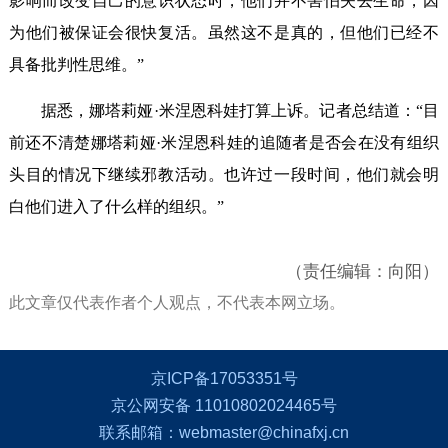
影响而改变自己的意识状态时，他们并不害怕失去生命，因
为他们被保证会很快复活。虽然这不是真的，但他们已经不
具备批判性思维。”
据悉，娜塔莉娅·米涅恩科娃打算上诉。记者总结道：“目
前还不清楚娜塔莉娅·米涅恩科娃的追随者是否会在没有组织
头目的情况下继续邪教活动。也许过一段时间，他们就会明
白他们进入了什么样的组织。”
（责任编辑：向阳）
此文章仅代表作者个人观点，不代表本网立场。
京ICP备17053351号
京公网安备 11010802024465号
联系邮箱：webmaster@chinafxj.cn