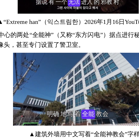
▲
“
Extreme han
”（익스트림한）
2026
年
1
月
16
日
YouT
中心的两处“全能神”（又称“东方闪电”）据点进行
像头，甚至专门设置了警卫室。
▲
建筑外墙用中文写着
“全能神教会”字