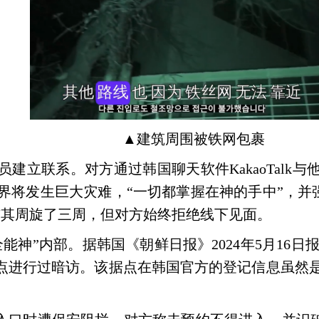
▲
建筑周围被铁网包裹
人员建立联系。对方通过韩国聊天软件
KakaoTalk
与他
界将发生巨大灾难，“一切都掌握在神的手中”，并
与其周旋了三周，但对方始终拒绝线下见面。
全能神”内部。据韩国《朝鲜日报》
2024
年
5
月
16
日报
点进行过暗访。该据点在韩国官方的登记信息虽然是