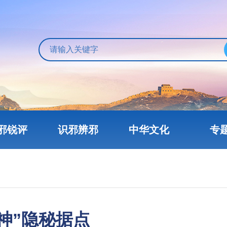
邪锐评
识邪辨邪
中华文化
专
神”隐秘据点