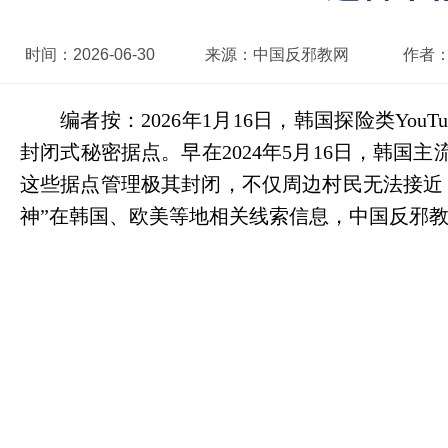
时间：
2026-06-30
来源：
中国反邪教网
作者
编者按：
2026
年
1
月
16
日，韩国探险类
YouTu
封闭式秘密据点。早在
2024
年
5
月
16
日，韩国主
这些据点管理极其封闭，不仅周边村民无法接近
神”在韩国、欧美等地相关线索信息，中国反邪