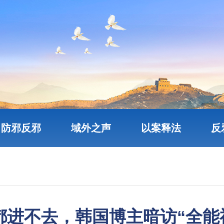
防邪反邪
域外之声
以案释法
反
都进不去，韩国博主暗访“全能