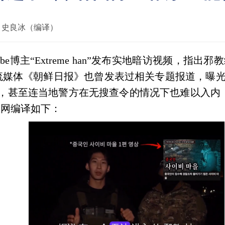
：
史良冰（编译）
be
博主“
Extreme han
”发布实地暗访视频，指出邪教
流媒体《朝鲜日报》也曾发表过相关专题报道，曝光
，甚至连当地警方在无搜查令的情况下也难以入内
教网编译如下：