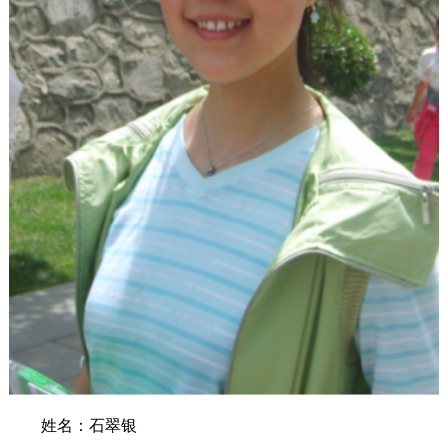
姓名：石翠银