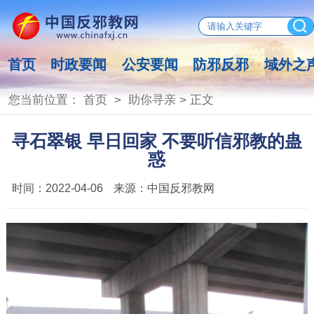
首页
时政要闻
公安要闻
防邪反邪
域外之
您当前位置：
首页
>
助你寻亲
> 正文
寻石翠银 早日回家 不要听信邪教的蛊
惑
时间：
2022-04-06
来源：
中国反邪教网