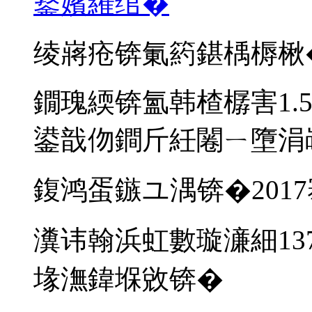
鐜嬪繀绾�
绫嶈疮锛氭箹鍖楀槈楸
鐗瑰緛锛氳韩楂樼害1.
鍙戠伆鐧斤紝闂ㄧ墮涓
鍑鸿蛋鏃ユ湡锛�2017
瀵讳翰浜虹數璇濓細13789
堟潕鍏堢敓锛�