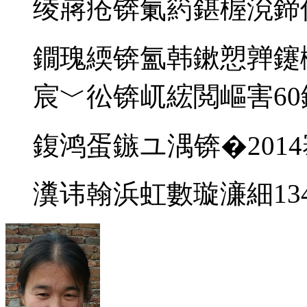
绫嶈疮锛氭箹鍖楃渷鍗
鐗瑰緛锛氳韩鏉愬亸鑳
宸﹀彸锛屼綋閲嶇害6
鍑鸿蛋鏃ユ湡锛�2014
瀵讳翰浜虹數璇濓細13477