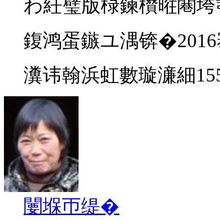
わ紝璧版椂鍊欑暀闀垮
鍑鸿蛋鏃ユ湡锛�2016
瀵讳翰浜虹數璇濓細15538
闄堢帀缇�