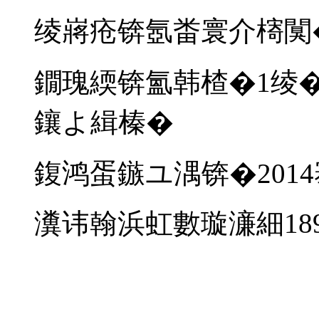
绫嶈疮锛氬畨寰介槣闃
鐗瑰緛锛氳韩楂�1绫�
鑲よ緝榛�
鍑鸿蛋鏃ユ湡锛�201
瀵讳翰浜虹數璇濓細18995