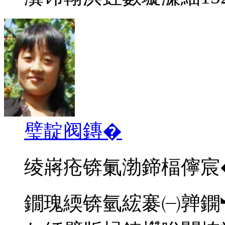
璧靛阀鏄�
绫嶈疮锛氭渤鍗楅儜宸
鐗瑰緛锛氫綋褰㈠亸鐦︼