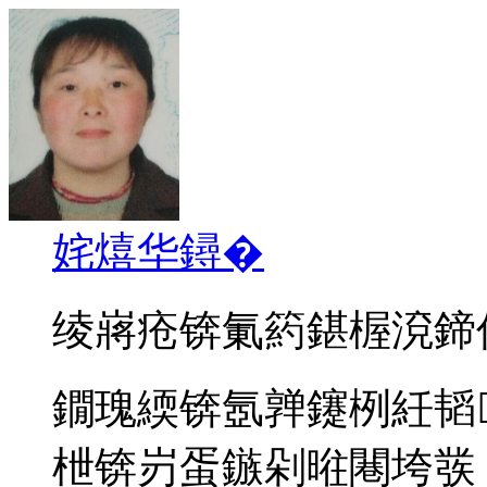
姹熺华鐞�
绫嶈疮锛氭箹鍖楃渷鍗
鐗瑰緛锛氬亸鑳栵紝韬
枻锛岃蛋鏃剁暀闀垮彂