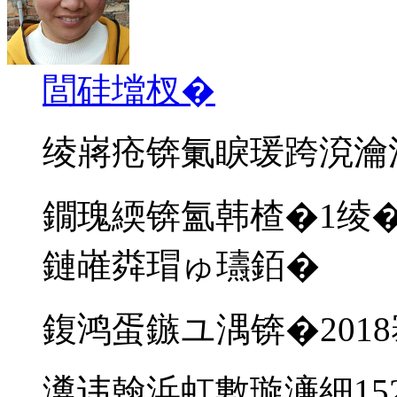
閭硅壋杈�
绫嶈疮锛氭睙瑗跨渷瀹
鐗瑰緛锛氳韩楂�1绫
鏈嶉粦瑁ゅ瓙銆�
鍑鸿蛋鏃ユ湡锛�2018
瀵讳翰浜虹數璇濓細15297