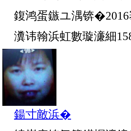
鍑鸿蛋鏃ユ湡锛�201
瀵讳翰浜虹數璇濓細15897
鍚寸敵浜�