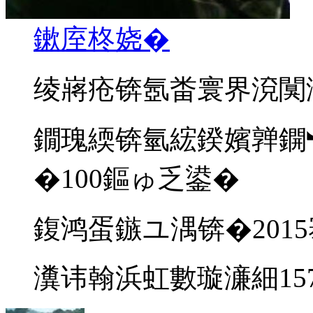
鏉庢柊娆�
绫嶈疮锛氬畨寰界渷闃
鐗瑰緛锛氫綋鍨嬪亸鐦︼
�100鏂ゅ乏鍙�
鍑鸿蛋鏃ユ湡锛�201
瀵讳翰浜虹數璇濓細15755