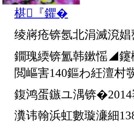
椹『鑺�
绫嶈疮锛氬北涓滅渷娼
鐗瑰緛锛氳韩鏉愮◢鑳
閲嶇害140鏂わ紝澶村
鍑鸿蛋鏃ユ湡锛�201
瀵讳翰浜虹數璇濓細13864