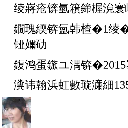
绫嶈疮锛氫簯鍗楃渷寰
鐗瑰緛锛氳韩楂�1绫�
铔嬭劯
鍑鸿蛋鏃ユ湡锛�2015
瀵讳翰浜虹數璇濓細13578