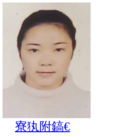
寮犱附鎬€