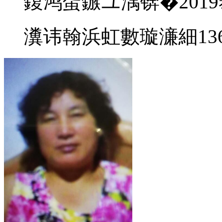
鍑鸿蛋鏃ユ湡锛�2019
瀵讳翰浜虹數璇濓細13685