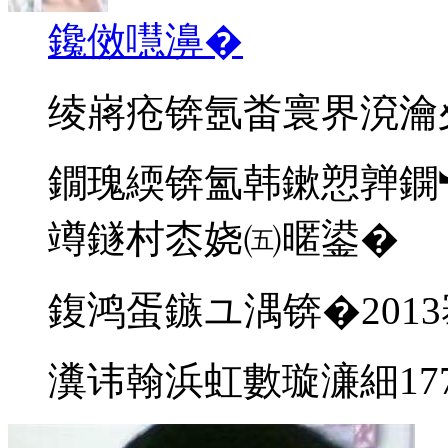
鑱傚嚖濞�
绫嶈疮锛氬畨寰界渷瀹
鐗瑰緛锛氳韩鏉愬亸鐦
竴鐩村枩娆㈤暱鍙�
鍑鸿蛋鏃ユ湡锛�2013
瀵讳翰浜虹數璇濓細17794