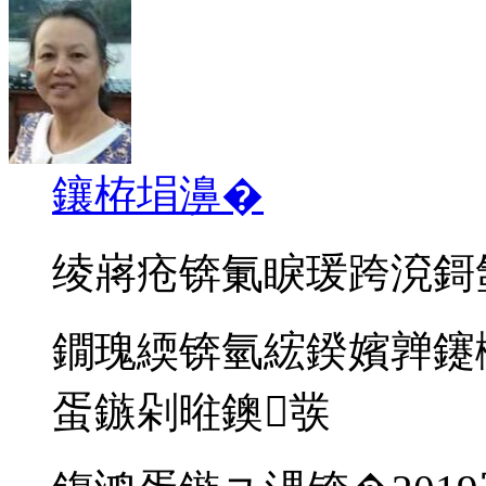
鑲栫埍濞�
绫嶈疮锛氭睙瑗跨渷鎶
鐗瑰緛锛氫綋鍨嬪亸鑳栵
蛋鏃剁暀鐭彂