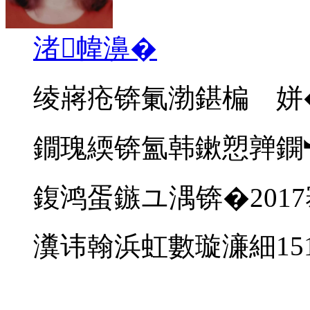
渚幃濞�
绫嶈疮锛氭渤鍖楄 姘
鐗瑰緛锛氳韩鏉愬亸鐦
鍑鸿蛋鏃ユ湡锛�2017
瀵讳翰浜虹數璇濓細15130