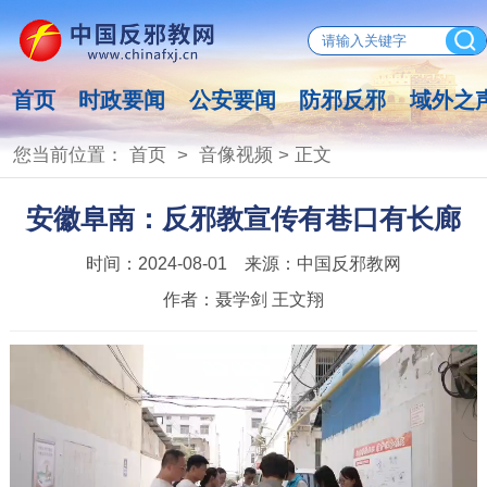
首页
时政要闻
公安要闻
防邪反邪
域外之
您当前位置：
首页
>
音像视频
> 正文
安徽阜南：反邪教宣传有巷口有长廊
时间：
2024-08-01
来源：
中国反邪教网
作者：
聂学剑 王文翔