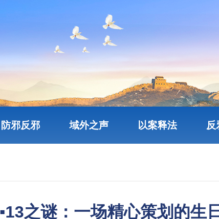
防邪反邪
域外之声
以案释法
反
5▪13之谜：一场精心策划的生