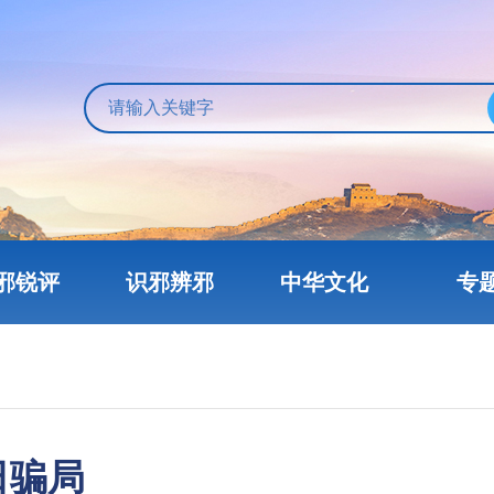
邪锐评
识邪辨邪
中华文化
专
日骗局