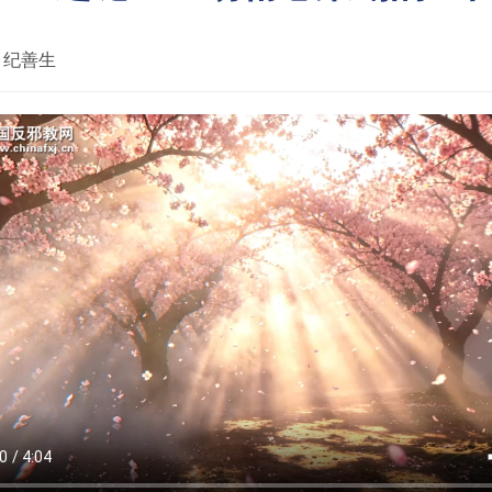
：
纪善生