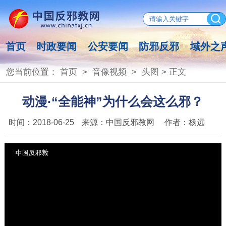
首页
时政要闻
公安要闻
防邪反邪
域外之
您当前位置：
首页
>
音像视频
>
头图
> 正文
动漫·“全能神”为什么会这么邪？
时间：
2018-06-25
来源：
中国反邪教网
作者：
杨远