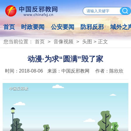
首页
时政要闻
公安要闻
防邪反邪
域外之
您当前位置：
首页
>
音像视频
>
头图
> 正文
动漫·为求“圆满”毁了家
时间：
2018-08-06
来源：
中国反邪教网
作者：
陈欣欣