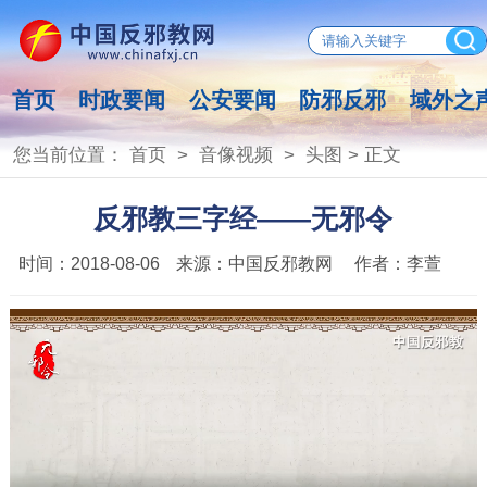
首页
时政要闻
公安要闻
防邪反邪
域外之
您当前位置：
首页
>
音像视频
>
头图
> 正文
反邪教三字经——无邪令
时间：
2018-08-06
来源：
中国反邪教网
作者：
李萱