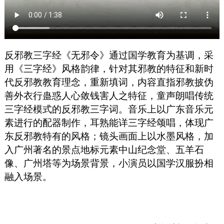
反邪教三字经《无邪令》通过国学教育为基调，采
用《三字经》风格韵律，针对其邪教的特征和新时
代反邪教教育理念，重新填词，内容直指邪教披伪
善外衣行蛊惑人心敛钱害人之特征，童声朗唱传统
三字经模式的反邪教三字词。音乐上以广东音乐元
素进行的配器制作，耳熟能详三字经颂唱，体现广
东反邪教特有的风格；镜头画面上以水墨风格，加
入广州著名的景点地标元素中山纪念堂、五羊石
像、广州塔等为场景背景，小演员以国学汉服扮相
融入场景。