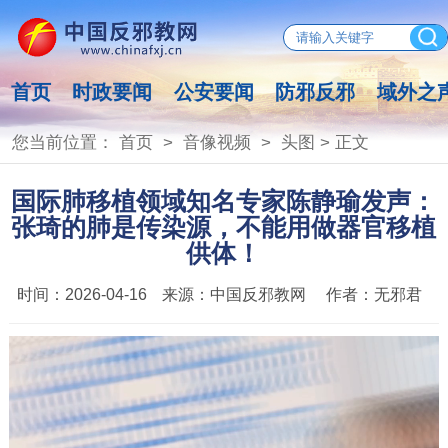
首页
时政要闻
公安要闻
防邪反邪
域外之
您当前位置：
首页
>
音像视频
>
头图
> 正文
国际肺移植领域知名专家陈静瑜发声：
张琦的肺是传染源，不能用做器官移植
供体！
时间：
2026-04-16
来源：
中国反邪教网
作者：
无邪君