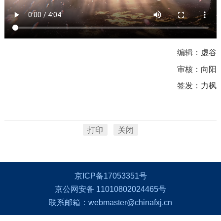
编辑：虚谷
审核：向阳
签发：力枫
打印
关闭
京ICP备17053351号
京公网安备 11010802024465号
联系邮箱：webmaster@chinafxj.cn