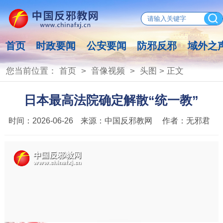
首页
时政要闻
公安要闻
防邪反邪
域外之
您当前位置：
首页
>
音像视频
>
头图
> 正文
日本最高法院确定解散“统一教”
时间：
2026-06-26
来源：
中国反邪教网
作者：
无邪君