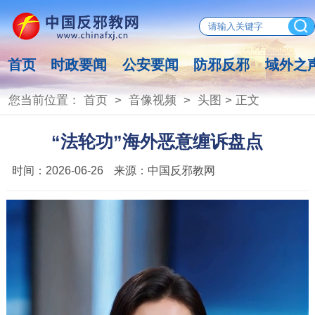
首页
时政要闻
公安要闻
防邪反邪
域外之
您当前位置：
首页
>
音像视频
>
头图
> 正文
“法轮功”海外恶意缠诉盘点
时间：
2026-06-26
来源：
中国反邪教网