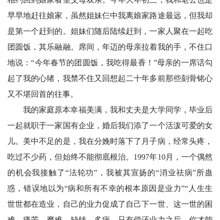
早早地赶往娘家，虽然姐妹仨中我离娘家路途最远，但我却
是第一个赶到的。姐妹们随后陆续赶到，一家人聚在一起吃
团圆饭，其乐融融。席间，年迈的母亲拉着我的手，不住口
地说：“今年春节的团圆饭，我吃得最香！”母亲的一席话勾
起了我的心绪，我禁不住又回想起二十年多前那些刻骨铭心
又不堪回首的往事。
我的家庭原本幸福美满，我和丈夫是大学同学，毕业后
一起就职于一家国有企业，婚后我们添了一个活泼可爱的女
儿。美中不足的是，我在分娩时落下了月子病，经常头疼，
吃过不少药，但始终不能彻底根治。1997年10月，一个偶然
的机会我接触了“法轮功”，我被其宣扬的“消业祛病”所蛊
惑，错误地以为“病和所有不幸的根本原因是业力”“人生生
世世都在造业，自己的业力促成了自己下一世、这一世的困
难、痛苦、磨难、缺钱、多病。只有偿还业力之后，你才能