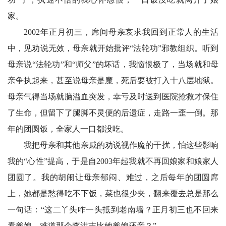
家。
2002年正月初三，席间母亲哀求我回到正常人的生活
中，见劝说无效，母亲就开始批评“法轮功”邪教组织。听到
母亲说“法轮功”和“师父”的坏话，我恼恨极了，当场就和母
亲争执起来，甚至说母亲是魔，死后要被打入十八层地狱。
母亲气得当场就脑溢血突发，幸亏及时送到医院抢救才保住
了生命，但留下了腿脚不灵便的后遗症，走路一歪一倒。那
年的团圆饭，全家人一口都没吃。
我把母亲和其他亲戚的劝说视作魔的干扰，怕这些影响
我的“心性”提高，于是自2003年起我就不再回娘家和娘家人
团圆了。我的胡闹让母亲郁闷、难过，之后每年的团圆席
上，她都是愁得吃不下饭，菜也很少夹，翻来覆去总是那么
一句话：“这二丫头咋一头抵到老南墙？正月初三也不回来
看爹娘，难道那个李洪志比她爹娘还亲？”