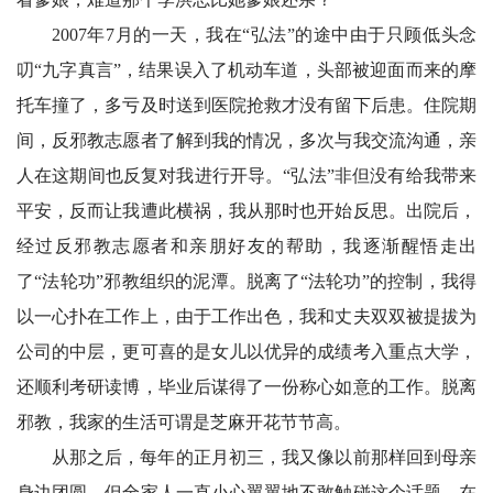
2007年7月的一天，我在“弘法”的途中由于只顾低头念
叨“九字真言”，结果误入了机动车道，头部被迎面而来的摩
托车撞了，多亏及时送到医院抢救才没有留下后患。住院期
间，反邪教志愿者了解到我的情况，多次与我交流沟通，亲
人在这期间也反复对我进行开导。“弘法”非但没有给我带来
平安，反而让我遭此横祸，我从那时也开始反思。出院后，
经过反邪教志愿者和亲朋好友的帮助，我逐渐醒悟走出
了“法轮功”邪教组织的泥潭。脱离了“法轮功”的控制，我得
以一心扑在工作上，由于工作出色，我和丈夫双双被提拔为
公司的中层，更可喜的是女儿以优异的成绩考入重点大学，
还顺利考研读博，毕业后谋得了一份称心如意的工作。脱离
邪教，我家的生活可谓是芝麻开花节节高。
从那之后，每年的正月初三，我又像以前那样回到母亲
身边团圆，但全家人一直小心翼翼地不敢触碰这个话题。在