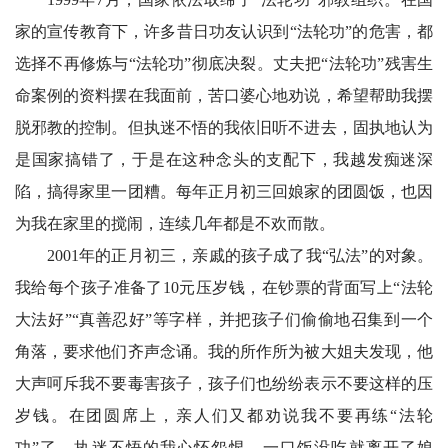
家的宣传教育下，许多昔日功友认识到“法轮功”的危害，都
选择不再修炼与“法轮功”彻底决裂。丈夫把“法轮功”残害生
命案例的资料摆在我面前，苦口婆心地劝说，希望帮助我摆
脱邪教的控制。但执迷不悟的我依旧听不进去，固执地认为
是国家搞错了，于是在这种念头的支配下，我越发痴迷深
陷，搞得家里一团糟。每年正月初三回娘家的团圆饭，也因
为我在家里的搅闹，连续几年都是不欢而散。
2001年的正月初三，亲戚的孩子成了我“弘法”的对象。
我给每个孩子准备了10元压岁钱，在钞票的背面写上“法轮
大法好”“真善忍好”等字样，并把孩子们偷偷地召集到一个
角落，要求他们齐声念诵。我的所作所为被大姐夫发现，他
大声呵斥我不要毒害孩子，孩子们也纷纷表示不要这样的压
岁钱。在团圆席上，亲人们又都劝说我不要再练“法轮
功”了，执迷不悟的我心怀怨恨，一口饭没吃就离开了娘