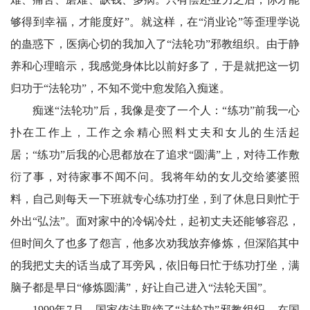
够得到幸福，才能度好”。就这样，在“消业论”等歪理学说
的蛊惑下，医病心切的我加入了“法轮功”邪教组织。由于静
养和心理暗示，我感觉身体比以前好多了，于是就把这一切
归功于“法轮功”，不知不觉中愈发陷入痴迷。
痴迷“法轮功”后，我像是变了一个人：“练功”前我一心
扑在工作上，工作之余精心照料丈夫和女儿的生活起
居；“练功”后我的心思都放在了追求“圆满”上，对待工作敷
衍了事，对待家事不闻不问。我将年幼的女儿交给婆婆照
料，自己则每天一下班就专心练功打坐，到了休息日则忙于
外出“弘法”。面对家中的冷锅冷灶，起初丈夫还能够容忍，
但时间久了也多了怨言，他多次劝我放弃修炼，但深陷其中
的我把丈夫的话当成了耳旁风，依旧每日忙于练功打坐，满
脑子都是早日“修炼圆满”，好让自己进入“法轮天国”。
1999年7月，国家依法取缔了“法轮功”邪教组织。在国