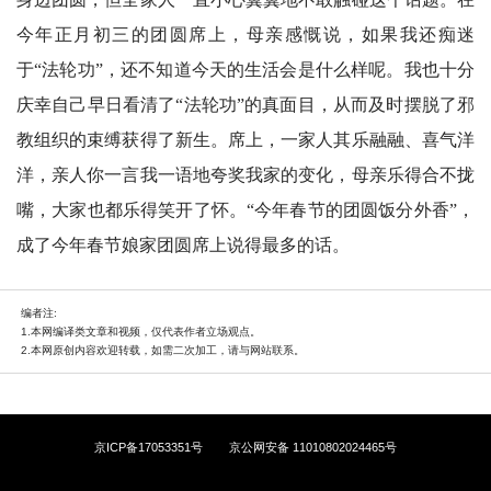
今年正月初三的团圆席上，母亲感慨说，如果我还痴迷
于“法轮功”，还不知道今天的生活会是什么样呢。我也十分
庆幸自己早日看清了“法轮功”的真面目，从而及时摆脱了邪
教组织的束缚获得了新生。席上，一家人其乐融融、喜气洋
洋，亲人你一言我一语地夸奖我家的变化，母亲乐得合不拢
嘴，大家也都乐得笑开了怀。“今年春节的团圆饭分外香”，
成了今年春节娘家团圆席上说得最多的话。
编者注:
1.本网编译类文章和视频，仅代表作者立场观点。
2.本网原创内容欢迎转载，如需二次加工，请与网站联系。
京ICP备17053351号
京公网安备 11010802024465号