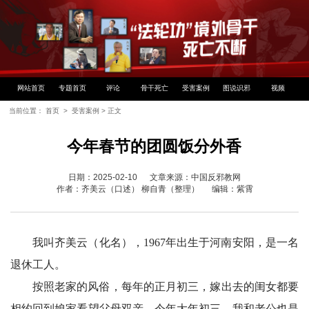
网站首页
专题首页
评论
骨干死亡
受害案例
图说识邪
视频
当前位置：
首页
>
受害案例
> 正文
今年春节的团圆饭分外香
日期：2025-02-10 文章来源：中国反邪教网
作者：齐美云（口述） 柳自青（整理） 编辑：紫霄
我叫齐美云（化名），1967年出生于河南安阳，是一名
退休工人。
按照老家的风俗，每年的正月初三，嫁出去的闺女都要
相约回到娘家看望父母双亲。今年大年初三，我和老公也是