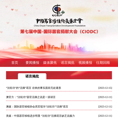
首页
要闻播报
媒体聚焦
谣言揭批
视频播报
往期回顾
谣言揭批
“法轮功”的“活摘”谣言 在铁的事实面前无处遁形
[2023-12-15]
澳官方：“法轮功”器官活摘之说是一派胡言
[2023-12-11]
澳媒：国际器官移植协会高官驳斥“法轮功”“活摘”谣言
[2023-12-11]
美媒：中国器官移植进步明显 “法轮功”活摘谣言缺乏说服力
[2023-12-11]