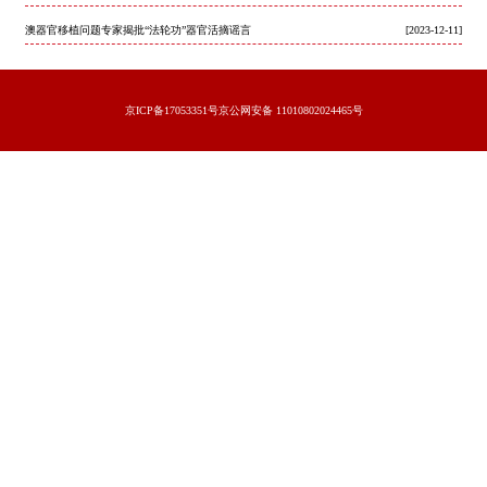
澳器官移植问题专家揭批“法轮功”器官活摘谣言
[2023-12-11]
京ICP备17053351号京公网安备 11010802024465号