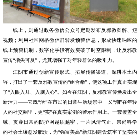
线上，则通过政务微信公众号定期发布反邪教图解、短
视频；利用社区网格微信群转发预警信息，形成快速响应的
线上预警机制，数字化手段有效突破了时空限制，让反邪教
宣传“指尖可及”，尤其增强了对年轻群体的吸引力。
江阴市通过创新宣传形式、拓展传播渠道、深耕本土内
容，打出了一套反邪教宣传的“组合拳”，使这项工作真正实现
了“入眼入耳、入脑入心”。如今在江阴，反邪教宣传焕发出全
新活力——它既“活”在市民的日常生活场景中，又“潮”在年轻
人的社交圈里，更“实”在真实案例的警示作用上。一套覆盖全
域、贯穿日常的防护网越织越密，一片风清气正、崇尚科学
的社会土壤愈发肥沃，为“强富美高”新江阴建设筑牢了坚实的