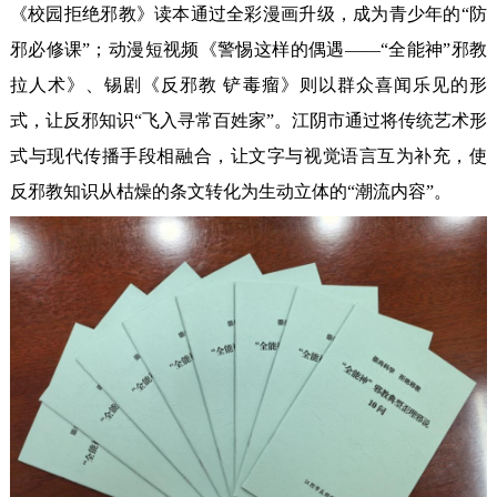
《校园拒绝邪教》读本通过全彩漫画升级，成为青少年的“防
邪必修课”；动漫短视频《警惕这样的偶遇——“全能神”邪教
拉人术》、锡剧《反邪教 铲毒瘤》则以群众喜闻乐见的形
式，让反邪知识“飞入寻常百姓家”。江阴市通过将传统艺术形
式与现代传播手段相融合，让文字与视觉语言互为补充，使
反邪教知识从枯燥的条文转化为生动立体的“潮流内容”。