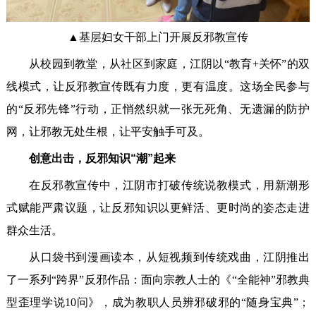
▲基层妇女干部上门开展反邪教宣传
从校园到教堂，从社区到家庭，江阴以“教育+关怀”的双
线模式，让反邪教宣传既有力度，更有温度。这场全民参与
的“反邪先锋”行动，正悄然织就一张无死角、无遗漏的防护
网，让邪教无处生根，让平安触手可及。
创意出击，反邪知识“潮”起来
在反邪教宣传中，江阴市打破传统说教模式，用新潮形
式赋能严肃议题，让反邪知识以更鲜活、更时尚的姿态走进
群众生活。
从口袋书到漫画读本，从短视频到传统戏曲，江阴推出
了一系列“跨界”反邪作品：面向宗教人士的《“全能神”邪教典
型歪理学说10问》，成为教职人员辨邪破邪的“随身宝典”；