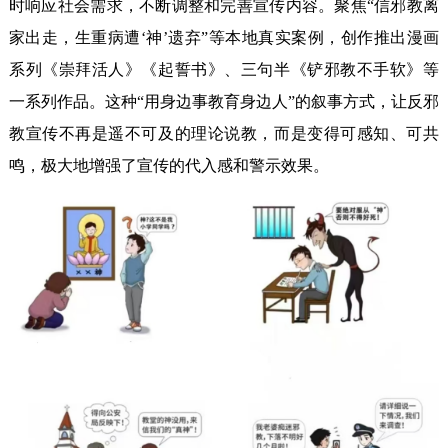
时响应社会需求，不断调整和完善宣传内容。聚焦“信邪教离
家出走，生重病遭‘神’遗弃”等本地真实案例，创作推出漫画
系列《崇拜活人》《起誓书》、三句半《铲邪教不手软》等
一系列作品。这种“用身边事教育身边人”的叙事方式，让反邪
教宣传不再是遥不可及的理论说教，而是变得可感知、可共
鸣，极大地增强了宣传的代入感和警示效果。