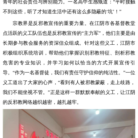
青年的社会责任与辨别能力。一名高中生感慨道：“平时接触
不到这些，听了才知道生活中还有这么多隐蔽的‘坑’！”
宗教界是反邪教宣传的重要力量。在江阴市各基督教堂
点活跃的义工队伍也是反邪教宣传的“主力军”，他们主要是由
长期参与教会服务的资深信众组成。针对这些义工，江阴市
积极组织系统培训，帮助他们掌握识别邪教特征、剖析邪教
危害的专业知识，并学习如何以恰当的方式开展宣传引
导。“作为一名基督徒，我们有责任守护信仰的纯洁性。”一位
义工道出了大家的心声，“看到有人被邪教蒙蔽，走上歧路，
我们不能坐视不管。”正是这样一群默默奉献的义工，让江阴
的反邪教网络越织越密，越扎越牢。