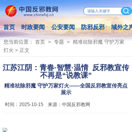
首页
时政要闻
公安要闻
防邪反邪
域外之
您当前位置：
首页
>
专题
>
精准祛除邪魔 守护万家
灯火
> 正文
江苏江阴：青春·智慧·温情 反邪教宣传
不再是“说教课”
精准祛除邪魔 守护万家灯火——全国反邪教宣传亮点
展示
时间：
2025-10-15
来源：
中国反邪教网