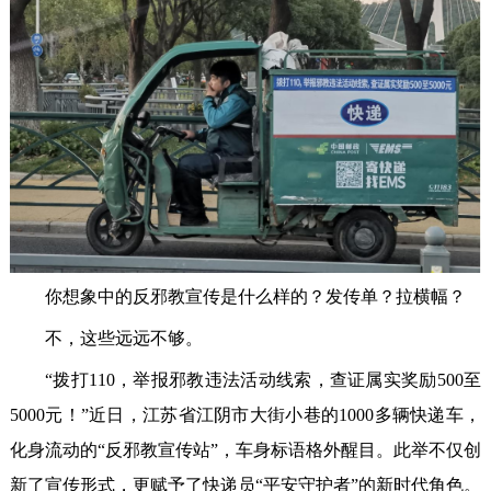
你想象中的反邪教宣传是什么样的？发传单？拉横幅？
不，这些远远不够。
“拨打110，举报邪教违法活动线索，查证属实奖励500至
5000元！”近日，江苏省江阴市大街小巷的1000多辆快递车，
化身流动的“反邪教宣传站”，车身标语格外醒目。此举不仅创
新了宣传形式，更赋予了快递员“平安守护者”的新时代角色。