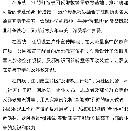
在东线，江阴打造校园反邪教警示教育基地，推出萌趣
可爱的卡通形象“护澄霞”。这个形象巧妙融合了江阴历史名人
徐霞客勇于探索、崇尚科学的精神，手持“除邪杖”的造型既彰
显斗争决心，又贴近青少年审美，深受学生喜爱。
在西线，江阴设立户外宣传阵地，在人流量集中的超市
广场、公园布置了醒目的反邪教宣传栏，创新设计了汉服儿
童人脸镂空拍照板、反邪知识问答转盘等互动装置，让群众
在参与中学习反邪教知识。
在南线，江阴建立片区“反邪教工作站”，为社区民警、村
（社区）干部、网格员、物业人员、志愿者及部分群众等做
反邪教知识讲座，用真实案例剖析“全能神”邪教的骗人伎俩；
组织参观工作站布设的反邪展览，用系统知识撕破“全能神”邪
教伪装。这种身边“微课堂”帮助基层干部群众提高了与邪教斗
争的意识和能力。