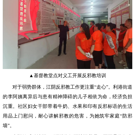
▲基督教堂点对义工开展反邪教培训
对于弱势群体，江阴反邪教工作更注重“走心”。利港街道
的李阿姨离异后与患有精神障碍的儿子相依为命，经济负担
沉重。社区妇女干部带着牛奶、水果和印有反邪标语的生活
用品上门慰问，耐心讲解邪教的危害，为她筑牢家庭“防邪
墙”。