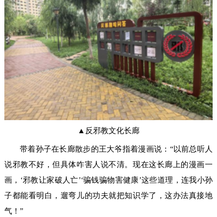
▲反邪教文化长廊
带着孙子在长廊散步的王大爷指着漫画说：“以前总听人
说邪教不好，但具体咋害人说不清。现在这长廊上的漫画一
画，‘邪教让家破人亡’‘骗钱骗物害健康’这些道理，连我小孙
子都能看明白，遛弯儿的功夫就把知识学了，这办法真接地
气！”