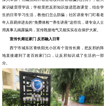
家识破歪理学说；学校里把反邪知识放进思政课堂，结合学
生的日常学习生活，教他们怎么防骗；社区讲座专门盯着老
年人容易掉进去的“免费体检”“养生讲座”这些坑，请专业人士
用真事儿揭露骗局，宣传既接地气又能实实在在保护大家。
宣传长廊近家门 反邪融入日常
西宁市城东区青铁阳光小区有个宣传长廊，把反邪的阵
地直接建到了老百姓家门口，让反邪知识成了生活的一部
分。