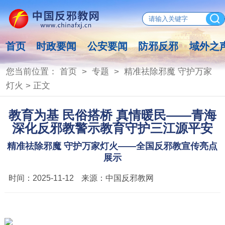
首页
时政要闻
公安要闻
防邪反邪
域外之
您当前位置：
首页
>
专题
>
精准祛除邪魔 守护万家
灯火
> 正文
教育为基 民俗搭桥 真情暖民——青海
深化反邪教警示教育守护三江源平安
精准祛除邪魔 守护万家灯火——全国反邪教宣传亮点
展示
时间：
2025-11-12
来源：
中国反邪教网