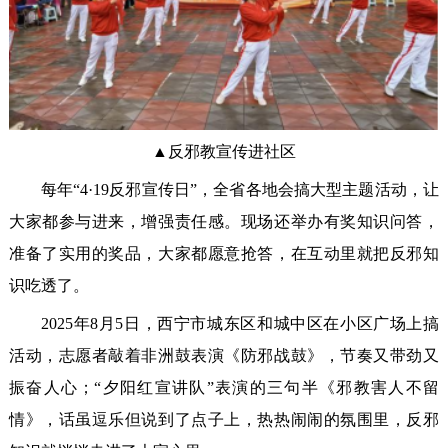
▲反邪教宣传进社区
每年“4·19反邪宣传日”，全省各地会搞大型主题活动，让
大家都参与进来，增强责任感。现场还举办有奖知识问答，
准备了实用的奖品，大家都愿意抢答，在互动里就把反邪知
识吃透了。
2025年8月5日，西宁市城东区和城中区在小区广场上搞
活动，志愿者敲着非洲鼓表演《防邪战鼓》，节奏又带劲又
振奋人心；“夕阳红宣讲队”表演的三句半《邪教害人不留
情》，话虽逗乐但说到了点子上，热热闹闹的氛围里，反邪