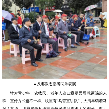
▲反邪教志愿者民乐表演
针对青少年、农牧民、老年人这些容易受邪教蒙骗的人
群，宣传方式也不一样。牧区有“马背宣讲队”，大清早骑着马
深入草原，用藏汉两种语言给牧民讲邪教骗人的例子，教大