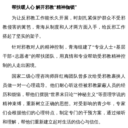
帮扶暖人心 解开邪教“精神枷锁”
为让反邪教工作能长久开展，时刻扎紧保护群众不受邪
教侵害的篱笆，青海从制度和人才两方面入手，给反邪工作
搭起了坚实的架子。
针对邪教对人的精神控制，青海组建了“专业人士+基层
干部+志愿者”的帮扶团队，用真情和专业帮助受邪教精神控
制的人走出困境。
国家二级心理咨询师薛红梅团队曾多次给受邪教裹挟人
员做一对一心理疏导。他们耐心听这些被邪教蒙蔽人员的经
历和烦恼，帮他们摆脱“世界末日论”“神秘主义”等歪理学说的
精神束缚，重新树立正确的思想。对受影响的青少年，专家
们会根据他们的心理特点，制定专门的干预方案，通过倾听
和理解，帮他们重新建立起对生活的信心与信任。