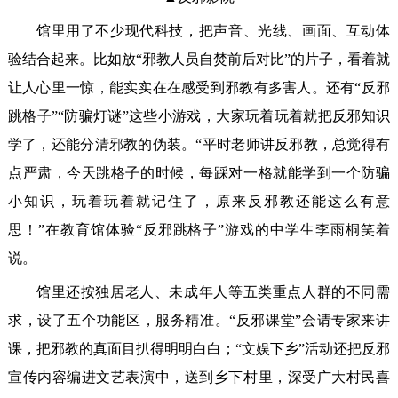
馆里用了不少现代科技，把声音、光线、画面、互动体
验结合起来。比如放“邪教人员自焚前后对比”的片子，看着就
让人心里一惊，能实实在在感受到邪教有多害人。还有“反邪
跳格子”“防骗灯谜”这些小游戏，大家玩着玩着就把反邪知识
学了，还能分清邪教的伪装。“平时老师讲反邪教，总觉得有
点严肃，今天跳格子的时候，每踩对一格就能学到一个防骗
小知识，玩着玩着就记住了，原来反邪教还能这么有意
思！”在教育馆体验“反邪跳格子”游戏的中学生李雨桐笑着
说。
馆里还按独居老人、未成年人等五类重点人群的不同需
求，设了五个功能区，服务精准。“反邪课堂”会请专家来讲
课，把邪教的真面目扒得明明白白；“文娱下乡”活动还把反邪
宣传内容编进文艺表演中，送到乡下村里，深受广大村民喜