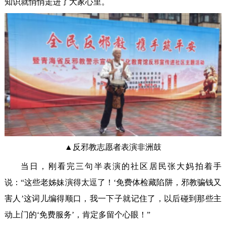
知识就悄悄走进了大家心里。
▲反邪教志愿者表演非洲鼓
当日，刚看完三句半表演的社区居民张大妈拍着手
说：“这些老姊妹演得太逗了！‘免费体检藏陷阱，邪教骗钱又
害人’这词儿编得顺口，我一下子就记住了，以后碰到那些主
动上门的‘免费服务’，肯定多留个心眼！”