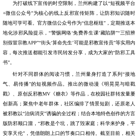
为打破线下宣传的时空限制，兰州构建了以“短视频平台
+微信公众号”为核心的线上反邪宣传矩阵，让防邪知识随时
随地可学可看。官方微信公众号作为“信息枢纽”，定期推送本
地化涉邪风险提示，“警惕网络‘免费养生课’藏陷阱”“三招辨
别假冒宗教APP”“街头‘算命先生’可能是邪教宣传员”等实用内
容，每次推送都能引发市民转发分享，成为大家的“防邪工具
书”。
针对不同群体的阅读习惯，兰州量身打造了系列“接地
气、易传播”的短视频作品。推出的微动漫《明晃晃与暗戳
戳》、原创反邪教MV《糖衣》等作品，在校园社群转发量屡
创新高；聚焦中老年群体，社区编排了情景短剧，还原老人
被邪教以“治病消灾”诱骗的全过程；结合本地特色创作的方言
版防邪顺口溜，“邪教是个坑，跳了毁家庭；科学来护身，平
安享天伦”，凭借朗朗上口的节奏口口相传。截至目前，相关