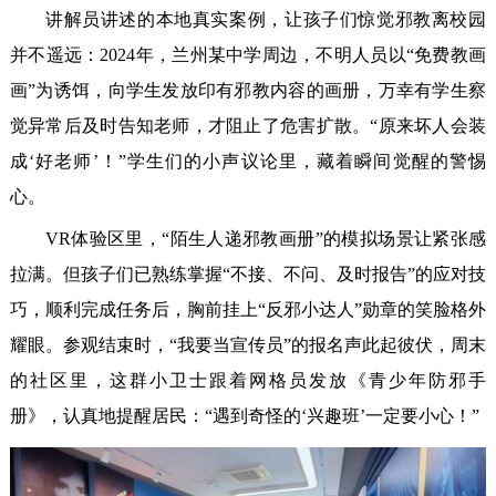
讲解员讲述的本地真实案例，让孩子们惊觉邪教离校园
并不遥远：2024年，兰州某中学周边，不明人员以“免费教画
画”为诱饵，向学生发放印有邪教内容的画册，万幸有学生察
觉异常后及时告知老师，才阻止了危害扩散。“原来坏人会装
成‘好老师’！”学生们的小声议论里，藏着瞬间觉醒的警惕
心。
VR体验区里，“陌生人递邪教画册”的模拟场景让紧张感
拉满。但孩子们已熟练掌握“不接、不问、及时报告”的应对技
巧，顺利完成任务后，胸前挂上“反邪小达人”勋章的笑脸格外
耀眼。参观结束时，“我要当宣传员”的报名声此起彼伏，周末
的社区里，这群小卫士跟着网格员发放《青少年防邪手
册》，认真地提醒居民：“遇到奇怪的‘兴趣班’一定要小心！”