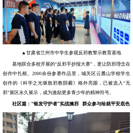
▲甘肃省兰州市中学生参观反邪教警示教育基地
基地联合多校开展的“反邪手抄报大赛”，更让防邪理念在
创作中扎根。2000余份参赛作品里，城关区云麓山学校学生
创作的《科学之光驱散邪教阴霾》格外亮眼，已被选入“无
邪”展区永久展示，成为激励更多青少年的精神符号。
社区篇：“银发守护者”实战擒邪 群众参与绘就平安底色