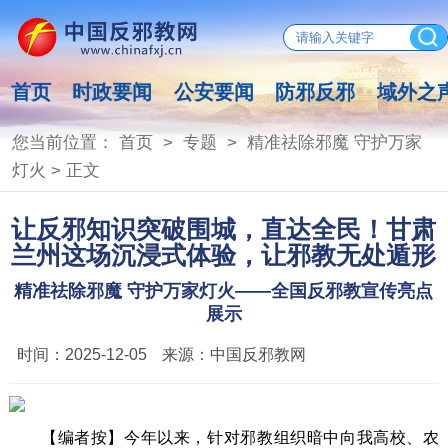
首页
时政要闻
公安要闻
防邪反邪
域外之
您当前位置：
首页
>
专题
>
精准祛除邪魔 守护万家
灯火
> 正文
让反邪知识突破围城，直达全民！甘肃
兰州这场沉浸式体验，让邪教无处遁形
精准祛除邪魔 守护万家灯火——全国反邪教宣传亮点
展示
时间：
2025-12-05
来源：
中国反邪教网
【编者按】今年以来，针对邪教组织暗中向我高校、农