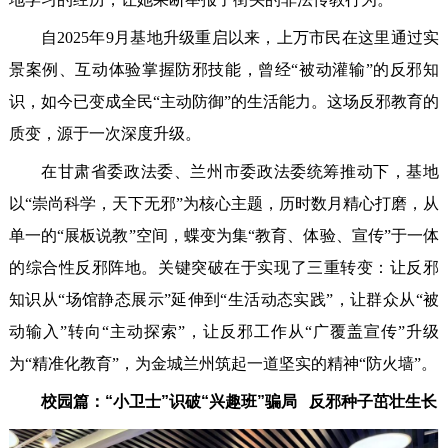
自2025年9月基地升级重启以来，上万市民在这里通过实
景案例、互动体验掌握防邪技能，曾经“被动灌输”的反邪知
识，如今已变成全民“主动防御”的生活能力。这场反邪教育的
质变，源于一次深度升级。
在甘肃省委政法委、兰州市委政法委统筹推动下，基地
以“崇尚科学，天下无邪”为核心主题，历时数月精心打磨，从
单一的“展板说教”空间，蝶变为集“教育、体验、宣传”于一体
的综合性反邪阵地。关键突破在于实现了三重转变：让反邪
知识从“场馆静态展示”延伸到“生活动态实践”，让群众从“被
动输入”转向“主动探索”，让反邪工作从“广覆盖宣传”升级
为“精准化教育”，为金城兰州筑起一道坚实的精神“防火墙”。
校园篇：“小卫士”识破“兴趣班”骗局 反邪种子茁壮生长