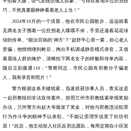
平拍着大腿，语气里既愤慨又自豪，“亏得在基地学过识别技
巧，不然真要眼睁睁看着老人上当！”
2024年10月的一个清晨，他在市民公园散步，远远就看
见两名女子围着一位拄拐老人喋喋不休，手里还递着花花绿
绿的传单。“能治百病的‘神方’？”赵舒平心里一紧，担心老人
受骗，他悄悄绕到树后，掏出手机调成静音模式录音，又借
着晨练人群的掩护，清晰拍下两名女子的样貌和传单内容，
随后立刻拨通110：“警察同志，市民公园有邪教分子骗老
人，我有录音和照片！”
警方根据这条关键线索，迅速抓获涉事人员，查实这是
一起邪教组织非法宣传案件。按照兰州市邪教线索举报奖励
办法，兰州警方向赵大爷颁发了奖金，对他与邪教违法犯罪
行为作斗争的精神予以表彰。“不能让歪理学说害了街坊邻
居！”此后，他主动加入社区反邪志愿队，每周定期在小区宣