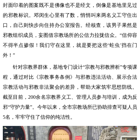
封面印着的图案既不是佛像也不是经文，倒像是基地里见过
的邪教标识。邓闵生心里有了数，悄悄叫来两名义工守住出
口，自己则快步向住持办公室报告。经核查，该男子果然是
邪教组织成员，妄图借宗教场所的公信力拉拢信众。“信仰容
不得半点掺假！我们守在这里，就是要把这些‘蛀虫’挡在门
外！”
针对宗教界群体，基地专门设计“宗教与邪教辨析”专项课
程，通过对比《宗教事务条例》与邪教违法活动、展示合法
宗教活动与邪教非法聚会的差异，帮助大家筑牢思想防线。
截至目前，200余名宗教界义工、管理人员参与培训，成为反
邪“守护力量”。今年以来，全市宗教场所已协助排查可疑人员
5名，牢牢守住了信仰的纯洁性。