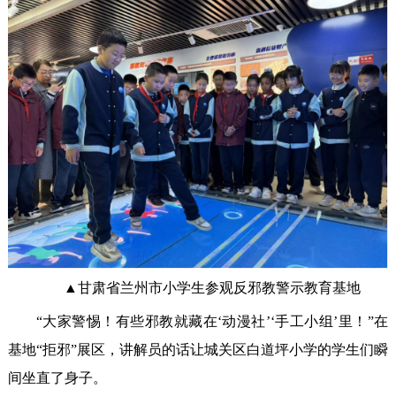
▲甘肃省兰州市小学生参观反邪教警示教育基地
“大家警惕！有些邪教就藏在‘动漫社’‘手工小组’里！”在
基地“拒邪”展区，讲解员的话让城关区白道坪小学的学生们瞬
间坐直了身子。