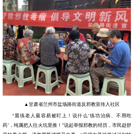
▲甘肃省兰州市盐场路街道反邪教宣传入社区
“晨练老人最容易被盯上！说什么‘练功治病、不用吃
药’，纯属把人往火坑里推！”说起举报邪教的经历，市民赵舒