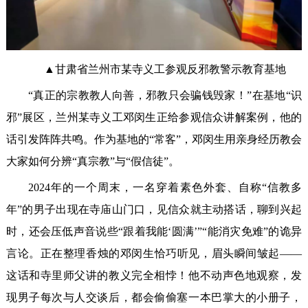
▲甘肃省兰州市某寺义工参观反邪教警示教育基地
“真正的宗教教人向善，邪教只会骗钱毁家！”在基地“识
邪”展区，兰州某寺义工邓闵生正给参观信众讲解案例，他的
话引发阵阵共鸣。作为基地的“常客”，邓闵生用亲身经历教会
大家如何分辨“真宗教”与“假信徒”。
2024年的一个周末，一名穿着素色外套、自称“信教多
年”的男子出现在寺庙山门口，见信众就主动搭话，聊到兴起
时，还会压低声音说些“跟着我能‘圆满’”“能消灾免难”的诡异
言论。正在整理香烛的邓闵生恰巧听见，眉头瞬间皱起——
这话和寺里师父讲的教义完全相悖！他不动声色地观察，发
现男子每次与人交谈后，都会偷偷塞一本巴掌大的小册子，