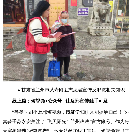
▲甘肃省兰州市某寺附近志愿者宣传反邪教相关知识
线上篇：短视频+公众号 让反邪宣传触手可及
“等餐时刷个反邪短视频，既能学知识又能提醒自己！”外
卖骑手苏永安关注了“飞天阳光”“兰州政法”官方账号。作为每
天穿梭街巷的“奔跑者”，他无法参加线下宣讲，短视频就成了