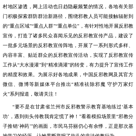
村地区渗透，网上活动也日趋隐蔽频繁的情况，各地有关部
门积极探索群防群治新路径，围绕邪教人员可能接触辐射到
的“重点区域”“重点人群”“重点单位”，有针对性地开展反邪教
宣传，打造了诸多民众喜闻乐见的反邪教宣传产品，建设了
一批多元场景的反邪教宣传阵地，开展了一系列形式多样、
内容丰富、贴近群众的反邪教宣传活动，实现了反邪教宣传
工作从“大水漫灌”到“精准滴灌”的转变，有力提升了宣传工作
的精度和效果。为展示好各地成果，中国反邪教网及其官方
微信、微博等新媒体平台推出“精准祛除邪魔 守护万家灯
火”系列报道，敬请关注！
“要不是在甘肃省兰州市反邪教警示教育基地练过‘基本
功’，遇到街头传教我肯定慌了神！”看着模拟场景里“邪教分
子推销‘神药’”的画面，市民马芬丽仍心有余悸，正是那次基
地学习的经历，让她果断举报了街头的非法传教行为。