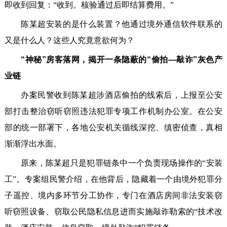
即收到回复：“收到。核验通过后即结算费用。”
陈某超安装的是什么装置？他通过境外通信软件联系的
又是什么人？这些人究竟意欲何为？
“神秘”房客落网，揭开一条隐蔽的“偷拍—敲诈”灰色产
业链
办案民警收到陈某超涉酒店偷拍的线索后，上报至公安
部打击整治窃听窃照违法犯罪专项工作机制办公室。在公安
部的统一部署下，各地公安机关循线深挖、缜密侦查，真相
渐渐浮出水面。
原来，陈某超只是犯罪链条中一个负责现场操作的“安装
工”。专案组民警介绍，在他背后，隐藏着一个由境外犯罪分
子遥控、境内多环节分工协作，专门在酒店房间非法安装窃
听窃照设备、窃取公民隐私信息进而实施敲诈勒索的“技术改