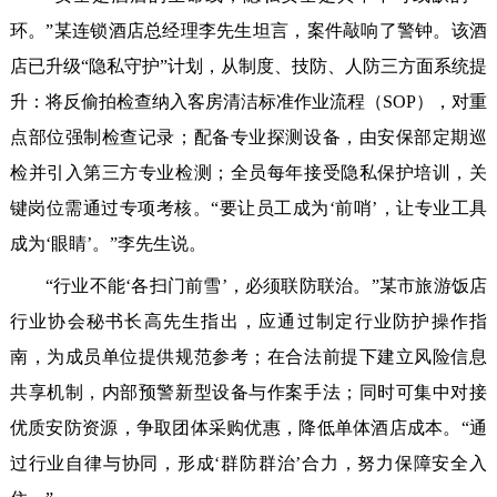
环。”某连锁酒店总经理李先生坦言，案件敲响了警钟。该酒
店已升级“隐私守护”计划，从制度、技防、人防三方面系统提
升：将反偷拍检查纳入客房清洁标准作业流程（SOP），对重
点部位强制检查记录；配备专业探测设备，由安保部定期巡
检并引入第三方专业检测；全员每年接受隐私保护培训，关
键岗位需通过专项考核。“要让员工成为‘前哨’，让专业工具
成为‘眼睛’。”李先生说。
“行业不能‘各扫门前雪’，必须联防联治。”某市旅游饭店
行业协会秘书长高先生指出，应通过制定行业防护操作指
南，为成员单位提供规范参考；在合法前提下建立风险信息
共享机制，内部预警新型设备与作案手法；同时可集中对接
优质安防资源，争取团体采购优惠，降低单体酒店成本。“通
过行业自律与协同，形成‘群防群治’合力，努力保障安全入