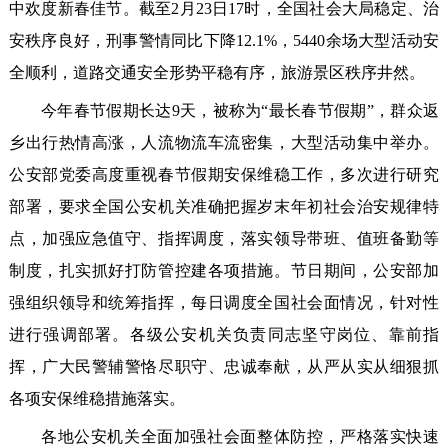
中欢度新春佳节。截至2月23日17时，全国社会大局稳定、治
安秩序良好，刑事警情同比下降12.1%，5440余场大型活动安
全顺利，道路交通安全形势平稳有序，旅游景区秩序井然。
今年春节假期长达9天，被称为“最长春节假期”，群众返
乡出行热情高涨，人流物流车流密集，大型活动集中举办。
公安部党委高度重视春节假期安保维稳工作，多次进行研究
部署，要求全国公安机关准确把握岁末年初社会治安规律特
点，加强应急值守、指挥调度，落实领导带班、值班备勤等
制度，扎实抓好打防管控建各项措施。节日期间，公安部加
强组织领导和统筹指挥，每日调度全国社会面情况，针对性
进行强调部署。各级公安机关负责同志坚守岗位、靠前指
挥，广大民警辅警恪尽职守、忠诚奉献，从严从实从细狠抓
各项安保维稳措施落实。
各地公安机关全面加强社会面整体防控，严格落实快速