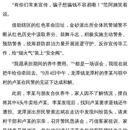
“有你们常来宣传，骗子想骗钱不容易嘞！”范阿姨笑着
说。
借助辖区的红色革命旧址，金砂派出所全体民警辅警不
断从红色历史中汲取养分、鼓舞斗志，积极实施主动警务、
预防警务，统筹群防群治力量开展巡逻守护、反诈宣传等工
作，给“烟火气”装上“安全阀”。
“我愿承担期间的养牛费用。”“都是一场误会，我现在就
把牛给你牵回去。”9月4日中午，龙潭镇龙潭村的李某与联中
村的卢某在民警的见证下达成和解。
此前，李某与朋友合伙养牛，家人因不了解情况，擅自
将其中6头牛卖给卢某。李某发现后，找到卢某要求退钱还牛
遭拒。龙潭派出所民警黄志斌在走访中发现纠纷苗头，请来
村干部和卢某的宗亲，召开警民恳谈会，巧借客家祖训、家