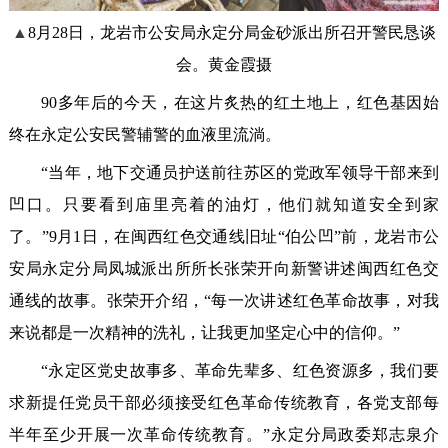
▲
8月28日，龙岩市公安局永定分局金砂派出所召开警民恳谈
会。黄金霞摄
90多年后的今天，在这片炙热的红土地上，红色基因始
终在永定公安民警辅警的血液里流淌。
“当年，地下交通员护送前往苏区的党政军领导干部来到
凹口。只要看到庙里亮着的油灯，他们就知道安全到家
了。”9月1日，在闽西红色交通线旧址“伯公凹”前，龙岩市公
安局永定分局凤城派出所所长张荣开向新警讲述闽西红色交
通线的故事。张荣开介绍，“每一次讲述红色革命故事，对我
来说都是一次精神的洗礼，让我更加坚定心中的信仰。”
“永定区党史故事多、革命先辈多、红色资源多，我们要
求新提任党员干部必须接受红色革命传统教育，各党支部每
半年至少开展一次革命传统教育。”永定分局政委郑志泉介