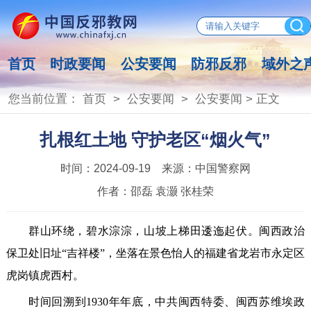
首页
时政要闻
公安要闻
防邪反邪
域外之
您当前位置：
首页
>
公安要闻
>
公安要闻
> 正文
扎根红土地 守护老区“烟火气”
时间：
2024-09-19
来源：
中国警察网
作者：
邵磊 袁灏 张桂荣
群山环绕，碧水淙淙，山坡上梯田逶迤起伏。闽西政治
保卫处旧址“吉祥楼”，坐落在景色怡人的福建省龙岩市永定区
虎岗镇虎西村。
时间回溯到1930年年底，中共闽西特委、闽西苏维埃政