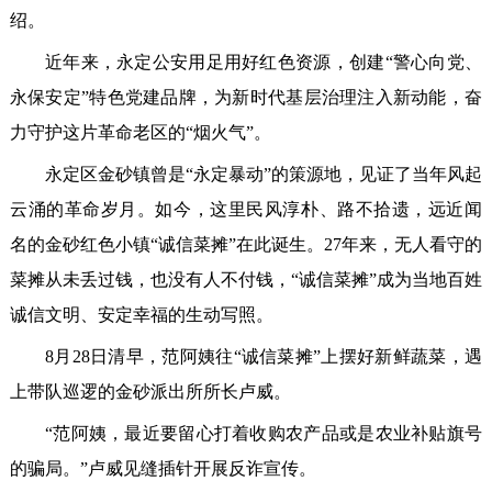
绍。
近年来，永定公安用足用好红色资源，创建“警心向党、
永保安定”特色党建品牌，为新时代基层治理注入新动能，奋
力守护这片革命老区的“烟火气”。
永定区金砂镇曾是“永定暴动”的策源地，见证了当年风起
云涌的革命岁月。如今，这里民风淳朴、路不拾遗，远近闻
名的金砂红色小镇“诚信菜摊”在此诞生。27年来，无人看守的
菜摊从未丢过钱，也没有人不付钱，“诚信菜摊”成为当地百姓
诚信文明、安定幸福的生动写照。
8月28日清早，范阿姨往“诚信菜摊”上摆好新鲜蔬菜，遇
上带队巡逻的金砂派出所所长卢威。
“范阿姨，最近要留心打着收购农产品或是农业补贴旗号
的骗局。”卢威见缝插针开展反诈宣传。