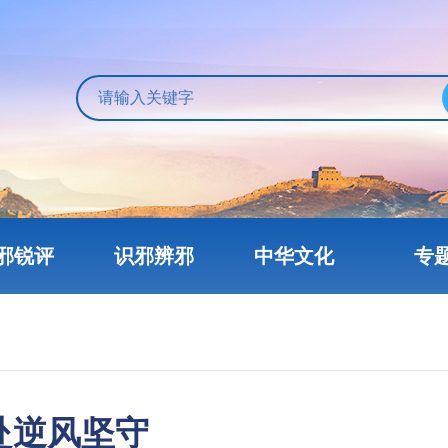
邪锐评
识邪辨邪
中华文化
专
赴逆风坚守