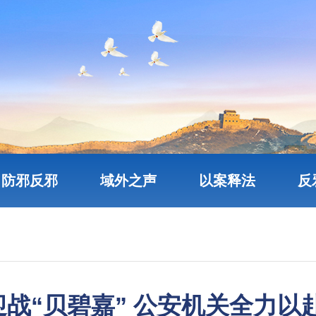
防邪反邪
域外之声
以案释法
反
迎战“贝碧嘉” 公安机关全力以