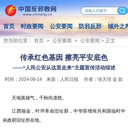
首页
时政要闻
公安要闻
防邪反邪
域外之
您当前位置：
首页
>
公安要闻
>
公安要闻
> 正文
传承红色基因 擦亮平安底色
——“人民公安从这里走来”主题宣传活动综述
时间：
2024-09-14
来源：
人民日报
作者：
张天培 金 歆
天地英雄气，千秋尚凛然。
江西瑞金，叶坪革命旧址群，中华苏维埃共和国临时中
央政府旧址所在地。