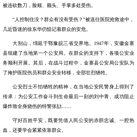
被连砍数刀，脸颊、额头、手掌多处受伤。
“人控制住没？群众有没有受伤？”被送往医院抢救途中，
几近昏迷的徐东华仍惦记着群众的安危。
大别山，绵延于鄂豫皖三省交界地。1947年，安徽金寨
县组建了当地第一个公安局。在群众的支持下，各项公安业
务顺利开展。其后，在战斗过程中，金寨县公安局公安队为
了掩护医院伤员和群众安全转移，全部壮烈牺牲。
公安烈士不怕牺牲的精神，在当地公安民警身上得到了
传承：为公安工作奋斗到生命最后一刻的刘中青、成功阻止
爆炸致全身烧伤的特警张劼……
守好百姓平安，既要凭借人民公安的赤胆忠诚、一腔热
血，还要学会紧紧依靠群众。