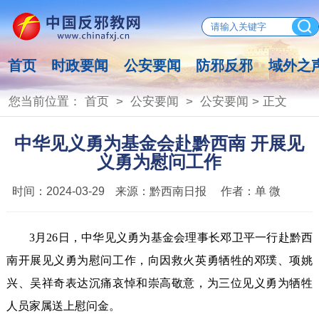
首页
时政要闻
公安要闻
防邪反邪
域外之
您当前位置：
首页
>
公安要闻
>
公安要闻
> 正文
中华见义勇为基金会赴黔西南 开展见
义勇为慰问工作
时间：
2024-03-29
来源：
黔西南日报
作者：
单 微
3月26日，中华见义勇为基金会理事长邓卫平一行赴黔西
南开展见义勇为慰问工作，向因救火英勇牺牲的邓璞、项姚
兴、吴祥奇表达沉痛哀悼和崇高敬意，为三位见义勇为牺牲
人员家属送上慰问金。