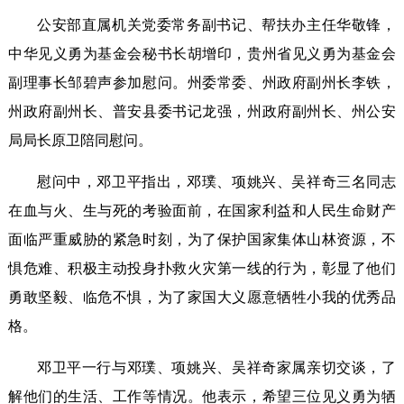
公安部直属机关党委常务副书记、帮扶办主任华敬锋，
中华见义勇为基金会秘书长胡增印，贵州省见义勇为基金会
副理事长邹碧声参加慰问。州委常委、州政府副州长李铁，
州政府副州长、普安县委书记龙强，州政府副州长、州公安
局局长原卫陪同慰问。
慰问中，邓卫平指出，邓璞、项姚兴、吴祥奇三名同志
在血与火、生与死的考验面前，在国家利益和人民生命财产
面临严重威胁的紧急时刻，为了保护国家集体山林资源，不
惧危难、积极主动投身扑救火灾第一线的行为，彰显了他们
勇敢坚毅、临危不惧，为了家国大义愿意牺牲小我的优秀品
格。
邓卫平一行与邓璞、项姚兴、吴祥奇家属亲切交谈，了
解他们的生活、工作等情况。他表示，希望三位见义勇为牺