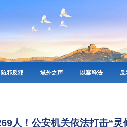
防邪反邪
域外之声
以案释法
反
269人！公安机关依法打击“灵