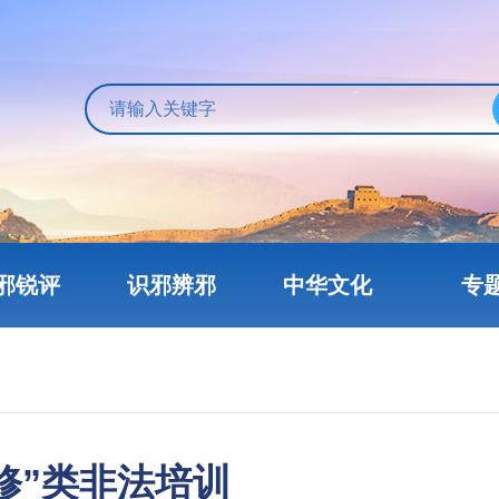
邪锐评
识邪辨邪
中华文化
专
修”类非法培训