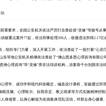
石杨
安部部署要求，全国公安机关依法严厉打击查处借“灵修”等旗号
侦破重点案件77起，依法刑事处理269人，收缴违法所得2.17亿
，组织专门力量，深入开展工作，依法查处了一批打着“心灵疗愈
、山东等地公安机关相继依法查处了“佛山恩多恩心理咨询有限公
“普贤洲心理咨询”等“灵修”类非法培训机构，涉案骨干分别因
用心理学、成功学和现代科技概念，编造设计课程，宣扬通过所
催眠洗脑、心理暗示、自我否定、教义填灌等方式实施精神控制
等人身侵害，以身心解放为名搞集体淫乱活动，对群众身心健康